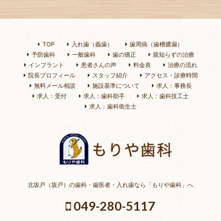
TOP
入れ歯（義歯）
歯周病（歯槽膿漏）
予防歯科
一般歯科
歯の矯正
親知らずの治療
インプラント
患者さんの声
料金表
治療の流れ
院長プロフィール
スタッフ紹介
アクセス・診療時間
無料メール相談
施設基準について
求人：事務長
求人：受付
求人：歯科助手
求人：歯科技工士
求人：歯科衛生士
北坂戸（坂戸）の歯科・歯医者・入れ歯なら「もりや歯科」へ
049-280-5117