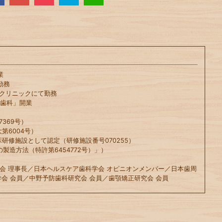
業
勤務
科クリニックにて勤務
や歯科」開業
369号）
第6004号）
床研修施設として認定（研修施設番号070255）
の製造方法（特許第6454772号）」）
会 理事長／日本ヘルスケア歯科学会 オピニオンメンバー／日本歯周
会 会員／中野予防歯科研究会 会員／歯顎矯正研究会 会員