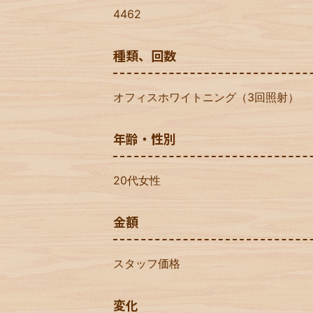
4462
種類、回数
オフィスホワイトニング（3回照射）
年齢・性別
20代女性
金額
スタッフ価格
変化