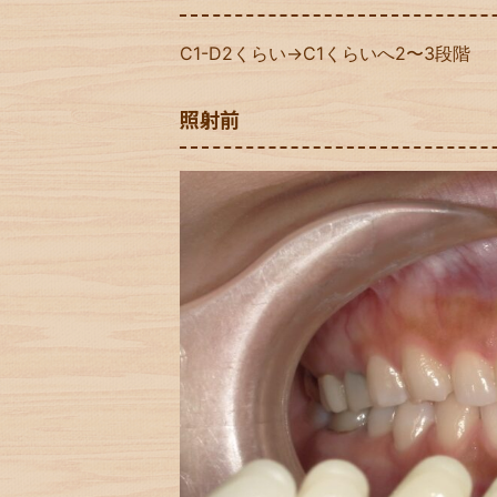
C1-D2くらい→C1くらいへ2〜3段階
照射前