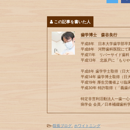
この記事を書いた人
歯学博士 森谷良行
平成8年 日本大学歯学部卒
平成8年 河野歯科医院にて
平成11年 リバーサイド歯
平成13年 北坂戸に「もり
平成8年 歯学学士取得（日大7
平成14年 歯学博士取得（日大
平成19年 厚生労働省より臨
平成30年 特許取得（「義歯
特定非営利活動法人一歯一心
病学会 会員／日本補綴歯科学
-
院長ブログ
,
ホワイトニング