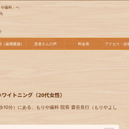
りや歯科」へ
病（歯槽膿漏）
患者さんの声
料金表
アクセス・診
ホワイトニング（20代女性）
歩10分）にある、もりや歯科 院長 森谷良行（もりやよし