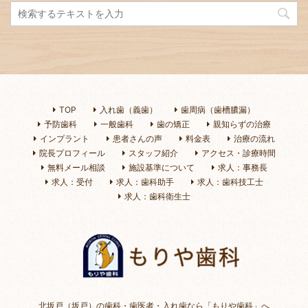
TOP
入れ歯（義歯）
歯周病（歯槽膿漏）
予防歯科
一般歯科
歯の矯正
親知らずの治療
インプラント
患者さんの声
料金表
治療の流れ
院長プロフィール
スタッフ紹介
アクセス・診療時間
無料メール相談
施設基準について
求人：事務長
求人：受付
求人：歯科助手
求人：歯科技工士
求人：歯科衛生士
北坂戸（坂戸）の歯科・歯医者・入れ歯なら「もりや歯科」へ