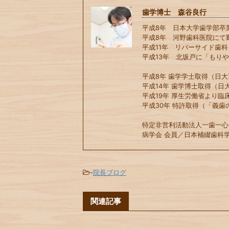
歯学博士 森谷良行
平成8年 日本大学歯学部卒
平成8年 河野歯科医院にて
平成11年 リバーサイド歯
平成13年 北坂戸に「もり
平成8年 歯学学士取得（日大7
平成14年 歯学博士取得（日大
平成19年 厚生労働省より臨
平成30年 特許取得（「義歯
特定非営利活動法人一歯一心
病学会 会員／日本補綴歯科学
-
院長ブログ
関連記事