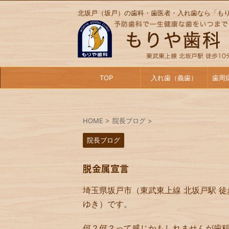
北坂戸（坂戸）の歯科・歯医者・入れ歯なら「も
TOP
入れ歯（義歯）
歯周
HOME
>
院長ブログ
>
院長ブログ
脱金属宣言
埼玉県坂戸市（東武東上線 北坂戸駅 徒
ゆき）です。
何？何？って感じかもしれませんが歯