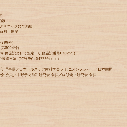
業
勤務
科クリニックにて勤務
や歯科」開業
369号）
第6004号）
床研修施設として認定（研修施設番号070255）
の製造方法（特許第6454772号）」）
会 理事長／日本ヘルスケア歯科学会 オピニオンメンバー／日本歯周
会 会員／中野予防歯科研究会 会員／歯顎矯正研究会 会員