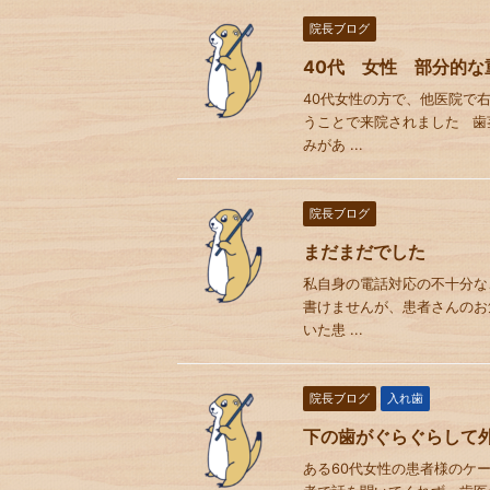
院長ブログ
40代 女性 部分的な
40代女性の方で、他医院で
うことで来院されました 歯
みがあ ...
院長ブログ
まだまだでした
私自身の電話対応の不十分な
書けませんが、患者さんのお
いた患 ...
院長ブログ
入れ歯
下の歯がぐらぐらして
ある60代女性の患者様のケ