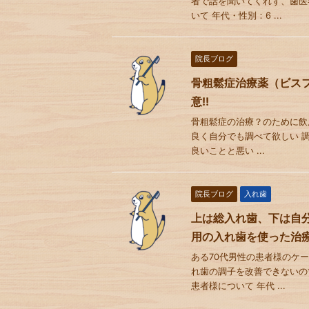
者で話を聞いてくれず、歯医
いて 年代・性別：6 ...
院長ブログ
骨粗鬆症治療薬（ビス
意!!
骨粗鬆症の治療？のために飲
良く自分でも調べて欲しい 
良いことと悪い ...
院長ブログ
入れ歯
上は総入れ歯、下は自
用の入れ歯を使った治
ある70代男性の患者様のケ
れ歯の調子を改善できないの
患者様について 年代 ...