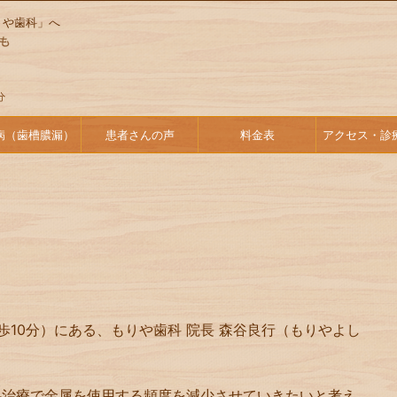
りや歯科」へ
病（歯槽膿漏）
患者さんの声
料金表
アクセス・診
歩10分）にある、もりや歯科 院長 森谷良行（もりやよし
科治療で金属を使用する頻度を減少させていきたいと考え