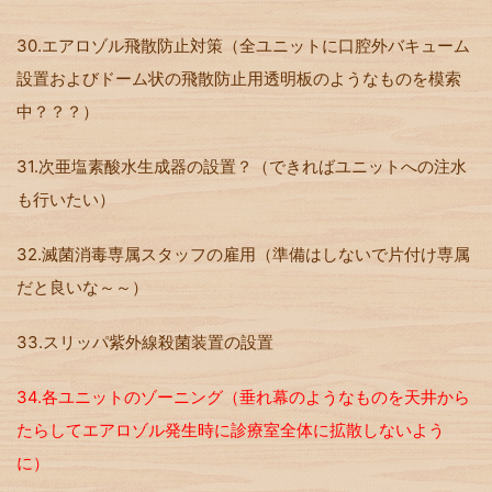
30.エアロゾル飛散防止対策（全ユニットに口腔外バキューム
設置およびドーム状の飛散防止用透明板のようなものを模索
中？？？）
31.次亜塩素酸水生成器の設置？（できればユニットへの注水
も行いたい）
32.滅菌消毒専属スタッフの雇用（準備はしないで片付け専属
だと良いな～～）
33.スリッパ紫外線殺菌装置の設置
34.各ユニットのゾーニング（垂れ幕のようなものを天井から
たらしてエアロゾル発生時に診療室全体に拡散しないよう
に）