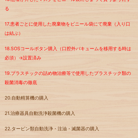
る
17.患者ごとに使用した廃棄物をビニール袋にて廃棄（入り口
は結ぶ）
18.SOSコールボタン購入（口腔外バキュームを移用する時は
必須）→設置済み
19.プラスチックの詰め物治療等で使用したプラスチック類の
殺菌消毒の徹底
20.自動精算機の購入
21.治療器具自動洗浄殺菌機の購入
22.タービン類自動洗浄・注油・滅菌器の購入