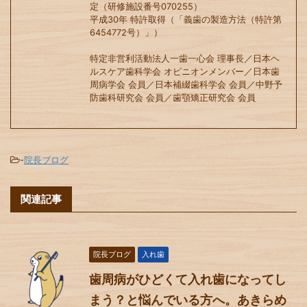
定（研修施設番号070255）
平成30年 特許取得（「義歯の製造方法（特許第
6454772号）」）
特定非営利活動法人一歯一心会 理事長／日本ヘ
ルスケア歯科学会 オピニオンメンバー／日本歯
周病学会 会員／日本補綴歯科学会 会員／中野予
防歯科研究会 会員／歯顎矯正研究会 会員
-
院長ブログ
関連記事
院長ブログ
入れ歯
歯周病がひどくて入れ歯になってし
まう？と悩んでいる方へ。あきらめ