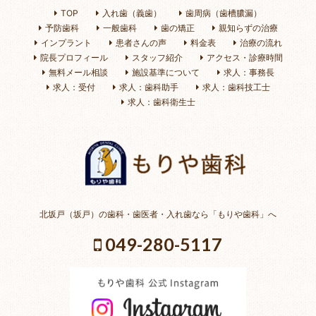
TOP
入れ歯（義歯）
歯周病（歯槽膿漏）
予防歯科
一般歯科
歯の矯正
親知らずの治療
インプラント
患者さんの声
料金表
治療の流れ
院長プロフィール
スタッフ紹介
アクセス・診療時間
無料メール相談
施設基準について
求人：事務長
求人：受付
求人：歯科助手
求人：歯科技工士
求人：歯科衛生士
北坂戸（坂戸）の歯科・歯医者・入れ歯なら「もりや歯科」へ
049-280-5117