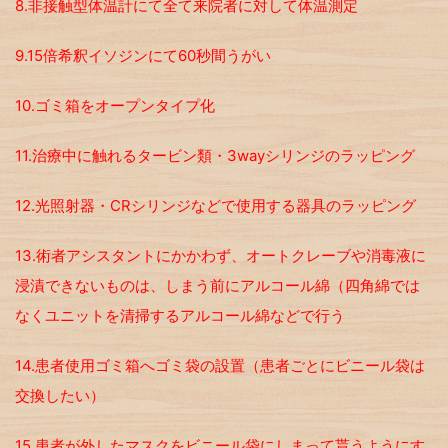
8.非接触型体温計にて全て来院者に対して体温測定
9.15倍希釈イソジンにて60秒間うがい
10.ゴミ箱をオープンタイプ化
11.治療中に触れるタービン類・3wayシリンジのラッピング
12.光照射器・CRシリンジなどで使用する器具のラッピング
13.術者アシスタントにかかわず、オートクレーブや消毒液に
浸漬できないものは、しまう前にアルコール綿（四角綿では
なくユニットを清掃するアルコール綿などで行う
14.患者使用ゴミ箱へゴミ袋の設置（患者ごとにビニール袋は
交換したい）
15.患者が外したマスクをビニール袋にしまって貰うようにす