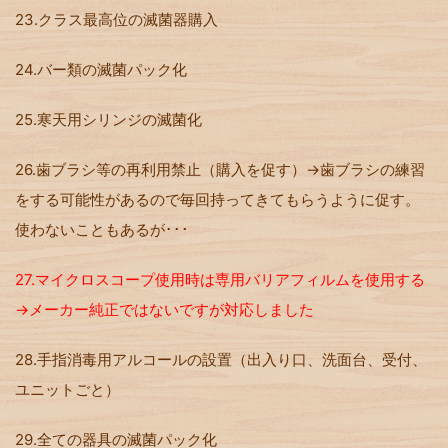
23.クラス最高位の滅菌器購入
24.バー類の滅菌パック化
25.寒天用シリンジの滅菌化
26.歯ブラシ等の再利用禁止（購入を促す）→歯ブラシの練習
をする可能性があるので毎回持ってきてもらうように促す。
使わないこともあるが･･･
27.マイクロスコープ使用時は専用バリアフィルムを使用する
→メーカー純正ではないですが対応しました
28.手指消毒用アルコールの設置（出入り口、洗面台、受付、
ユニットごと）
29.全ての器具の滅菌パック化