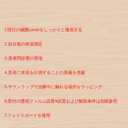
1.現行の滅菌Levelをしっかりと徹底する
2.自分達の体温測定
3.患者問診票の実地
4.患者に体温を計測することの意義を啓蒙
5.サランラップで治療中に触れる場所をラッピング
6.受付の透明フィルム設置※設置および解除条件は別紙参照
7.フェイスガードを使用