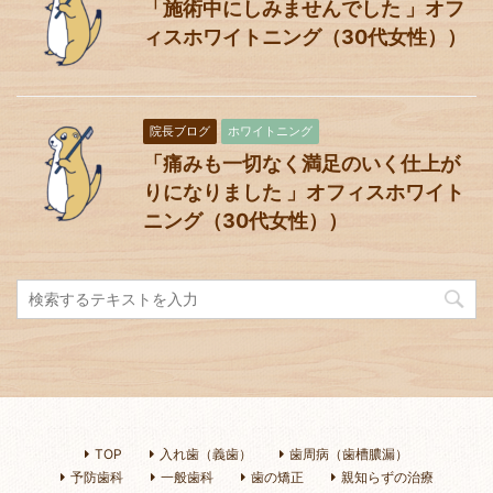
「施術中にしみませんでした 」オフ
ィスホワイトニング（30代女性））
院長ブログ
ホワイトニング
「痛みも一切なく満足のいく仕上が
りになりました 」オフィスホワイト
ニング（30代女性））
TOP
入れ歯（義歯）
歯周病（歯槽膿漏）
予防歯科
一般歯科
歯の矯正
親知らずの治療