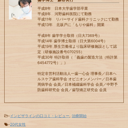
平成8年 日本大学歯学部卒業
平成8年 河野歯科医院にて勤務
平成11年 リバーサイド歯科クリニックにて勤務
平成13年 北坂戸に「もりや歯科」開業
平成8年 歯学学士取得（日大7369号）
平成14年 歯学博士取得（日大第6004号）
平成19年 厚生労働省より臨床研修施設として認
定（研修施設番号070255）
平成30年 特許取得（「義歯の製造方法（特許第
6454772号）」）
特定非営利活動法人一歯一心会 理事長／日本ヘ
ルスケア歯科学会 オピニオンメンバー／日本歯
周病学会 会員／日本補綴歯科学会 会員／中野予
防歯科研究会 会員／歯顎矯正研究会 会員
-
インビザラインの口コミ・レビュー
,
治療開始
-
20代女性