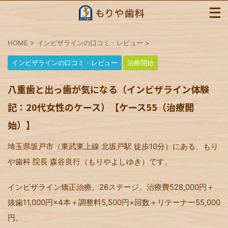
HOME
>
インビザラインの口コミ・レビュー
>
インビザラインの口コミ・レビュー
治療開始
八重歯と出っ歯が気になる（インビザライン体験
記：20代女性のケース）【ケース55（治療開
始）】
埼玉県坂戸市（東武東上線 北坂戸駅 徒歩10分）にある、もり
や歯科 院長 森谷良行（もりやよしゆき）です。
インビザライン矯正治療。26ステージ。治療費528,000円＋
抜歯11,000円×4本＋調整料5,500円×回数＋リテーナー55,000
円。