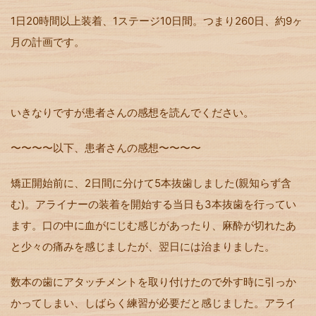
1日20時間以上装着、1ステージ10日間。つまり260日、約9ヶ
月の計画です。
いきなりですが患者さんの感想を読んでください。
〜〜〜〜以下、患者さんの感想〜〜〜〜
矯正開始前に、
2
日間に分けて
5
本抜歯しました
(
親知らず含
む
)
。アライナーの装着を開始する当日も
3
本抜歯を行ってい
ます。口の中に血がにじむ感じがあったり、麻酔が切れたあ
と少々の痛みを感じましたが、翌日には治まりました。
数本の歯にアタッチメントを取り付けたので外す時に引っか
かってしまい、しばらく練習が必要だと感じました。アライ