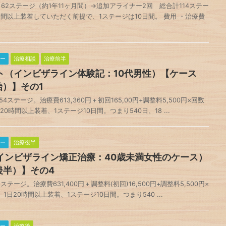
62ステージ（約1年11ヶ月間）→追加アライナー2回 総合計114ステー
0時間以上装着していただく前提で、1ステージは10日間。 費用 ・治療費
ー
治療相談
治療前半
ト（インビザライン体験記：10代男性）【ケース
始）】その1
テージ。治療費613,360円＋初回165,00円+調整料5,500円×回数
日20時間以上装着、1ステージ10日間。つまり540日、18 ...
ー
治療後半
インビザライン矯正治療：40歳未満女性のケース）
後半）】その4
ージ。治療費631,400円＋調整料(初回)16,500円+調整料5,500円×
 1日20時間以上装着、1ステージ10日間。つまり540 ...