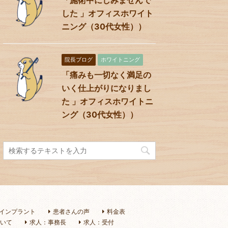
した 」オフィスホワイト
ニング（30代女性））
院長ブログ
ホワイトニング
「痛みも一切なく満足の
いく仕上がりになりまし
た 」オフィスホワイトニ
ング（30代女性））
インプラント
患者さんの声
料金表
いて
求人：事務長
求人：受付