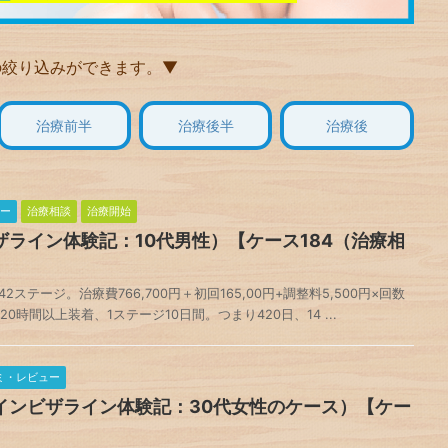
の絞り込みができます。▼
治療前半
治療後半
治療後
ー
治療相談
治療開始
ライン体験記：10代男性）【ケース184（治療相
テージ。治療費766,700円＋初回165,00円+調整料5,500円×回数
日20時間以上装着、1ステージ10日間。つまり420日、14 ...
ミ・レビュー
インビザライン体験記：30代女性のケース）【ケー