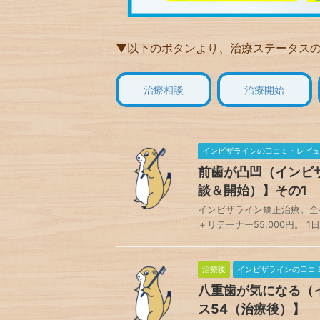
▼以下のボタンより、治療ステータス
治療相談
治療開始
インビザラインの口コミ・レビュ
前歯が凸凹（インビザ
談＆開始）】その1
インビザライン矯正治療。全42ス
＋リテーナー55,000円。 1
治療後
インビザラインの口コ
八重歯が気になる（
ス54（治療後）】