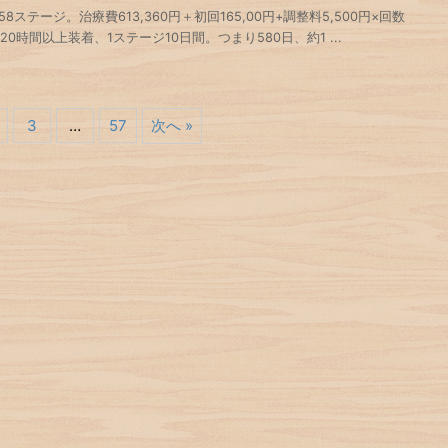
テージ。治療費613,360円＋初回165,00円+調整料5,500円×回数
日20時間以上装着、1ステージ10日間。つまり580日、約1 ...
3
…
57
次へ »