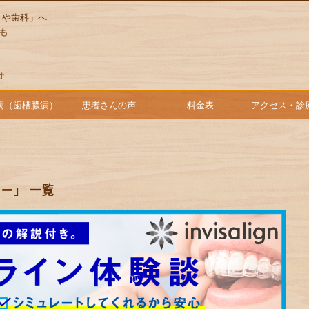
りや歯科」へ
病（歯槽膿漏）
患者さんの声
料金表
アクセス・診
ー」 一覧