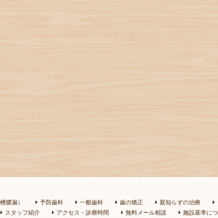
槽膿漏）
予防歯科
一般歯科
歯の矯正
親知らずの治療
スタッフ紹介
アクセス・診療時間
無料メール相談
施設基準につ