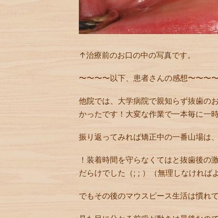
↑治療前のお口の中の写真です。
〜〜〜〜以下、患者さんの感想〜〜〜
他院では、大学病院で親知らず抜歯の
かったです！大変な作業で一本毎に一
振り返ってみれば矯正中の一番山場は
！装着時間を守らなくてはと抜歯後の
だらけでした（
; ;
）（無理しなければ
でもその後のマウスピース生活は慣れ