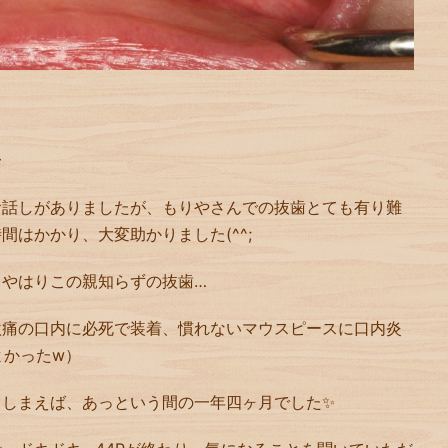
〜
お話しがありましたが、もりやさんでの抜歯とても有り難
時間はかかり、大変助かりました
(^^;
、やはりこの親知らずの抜歯
…
激痛の口内に必死で装着、慣れないマウスピースに口内炎
よかった
w
）
てしまえば、あっという間の一年四ヶ月でした
✨