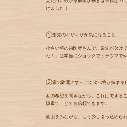
見た目に分かる前歯が動きは最後なの
けました！
①
歯先のギザギザが気になること
…
小さい頃の歯医者さんで、歯先が欠け
ね！」は本当にショックでトラウマで
w
②
歯の隙間にすっごく食べ物が挟まる
(
私の希望を聞きながら、これはできる
慎重で、とても信頼できます。
画面をみながら、もう少し引っ込めら