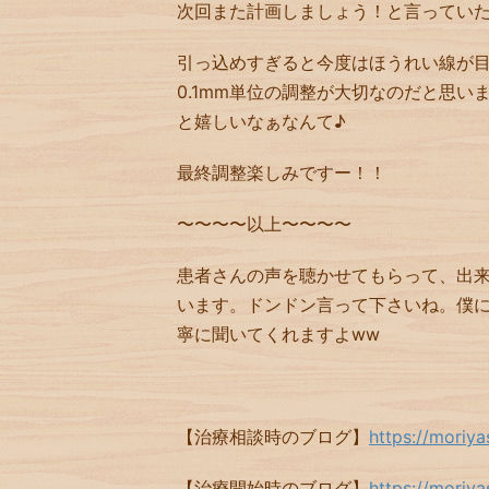
次回また計画しましょう！と言ってい
引っ込めすぎると今度はほうれい線が
0.1mm
単位の調整が大切なのだと思い
と嬉しいなぁなんて
♪
最終調整楽しみですー！！
〜〜〜〜以上〜〜〜〜
患者さんの声を聴かせてもらって、出
います。ドンドン言って下さいね。僕
寧に聞いてくれますよww
【治療相談時のブログ】
https://moriy
【治療開始時のブログ】
https://moriy