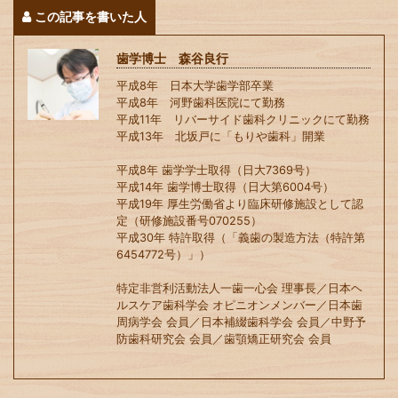
この記事を書いた人
歯学博士 森谷良行
平成8年 日本大学歯学部卒業
平成8年 河野歯科医院にて勤務
平成11年 リバーサイド歯科クリニックにて勤務
平成13年 北坂戸に「もりや歯科」開業
平成8年 歯学学士取得（日大7369号）
平成14年 歯学博士取得（日大第6004号）
平成19年 厚生労働省より臨床研修施設として認
定（研修施設番号070255）
平成30年 特許取得（「義歯の製造方法（特許第
6454772号）」）
特定非営利活動法人一歯一心会 理事長／日本ヘ
ルスケア歯科学会 オピニオンメンバー／日本歯
周病学会 会員／日本補綴歯科学会 会員／中野予
防歯科研究会 会員／歯顎矯正研究会 会員