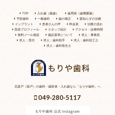
TOP
入れ歯（義歯）
歯周病（歯槽膿漏）
予防歯科
一般歯科
歯の矯正
親知らずの治療
インプラント
患者さんの声
料金表
治療の流れ
院長プロフィール
スタッフ紹介
アクセス・診療時間
無料メール相談
施設基準について
求人：事務長
求人：受付
求人：歯科助手
求人：歯科技工士
求人：歯科衛生士
北坂戸（坂戸）の歯科・歯医者・入れ歯なら「もりや歯科」へ
049-280-5117