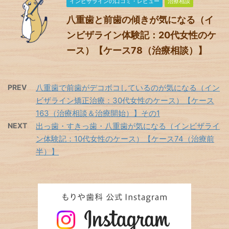
インビザラインの口コミ・レビュー
治療相談
八重歯と前歯の傾きが気になる（イ
ンビザライン体験記：20代女性のケ
ース）【ケース78（治療相談）】
PREV
八重歯で前歯がデコボコしているのが気になる（イン
ビザライン矯正治療：30代女性のケース）【ケース
163（治療相談＆治療開始）】その1
NEXT
出っ歯・すきっ歯・八重歯が気になる（インビザライ
ン体験記：10代女性のケース）【ケース74（治療前
半）】