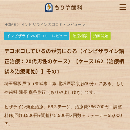
HOME
>
インビザラインの口コミ・レビュー
>
インビザラインの口コミ・レビュー
治療相談
治療開始
デコボコしているのが気になる（インビザライン矯
正治療：20代男性のケース）【ケース162（治療相
談＆治療開始）】その1
埼玉県坂戸市（東武東上線 北坂戸駅 徒歩10分）にある、もり
や歯科 院長 森谷良行（もりやよしゆき）です。
ビザライン矯正治療。66ステージ。治療費766,700円＋調整
料(初回)16,500円+調整料5,500円×回数＋リテーナー55,000
円。