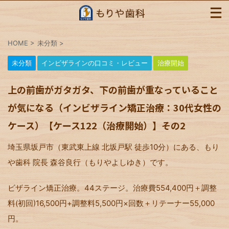
HOME
>
未分類
>
未分類
インビザラインの口コミ・レビュー
治療開始
上の前歯がガタガタ、下の前歯が重なっていること
が気になる（インビザライン矯正治療：30代女性の
ケース）【ケース122（治療開始）】その2
埼玉県坂戸市（東武東上線 北坂戸駅 徒歩10分）にある、もり
や歯科 院長 森谷良行（もりやよしゆき）です。
ビザライン矯正治療。44ステージ。治療費554,400円＋調整
料(初回)16,500円+調整料5,500円×回数＋リテーナー55,000
円。