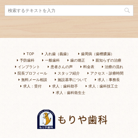
TOP
入れ歯（義歯）
歯周病（歯槽膿漏）
予防歯科
一般歯科
歯の矯正
親知らずの治療
インプラント
患者さんの声
料金表
治療の流れ
院長プロフィール
スタッフ紹介
アクセス・診療時間
無料メール相談
施設基準について
求人：事務長
求人：受付
求人：歯科助手
求人：歯科技工士
求人：歯科衛生士