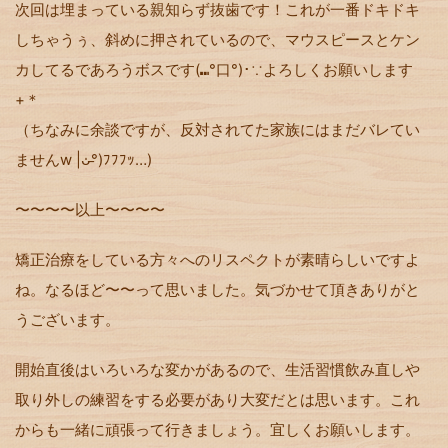
次回は埋まっている親知らず抜歯です！これが一番ドキドキ
しちゃうぅ、斜めに押されているので、マウスピースとケン
カしてるであろうボスです(⑉°口°)･∵よろしくお願いします
+＊
（ちなみに余談ですが、反対されてた家族にはまだバレてい
ませんw |ᴗ̵̍°)ﾌﾌﾌｯ…)
〜〜〜〜以上〜〜〜〜
矯正治療をしている方々へのリスペクトが素晴らしいですよ
ね。なるほど〜〜って思いました。気づかせて頂きありがと
うございます。
開始直後はいろいろな変かがあるので、生活習慣飲み直しや
取り外しの練習をする必要があり大変だとは思います。これ
からも一緒に頑張って行きましょう。宜しくお願いします。