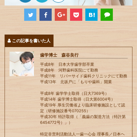
この記事を書いた人
歯学博士 森谷良行
平成8年 日本大学歯学部卒業
平成8年 河野歯科医院にて勤務
平成11年 リバーサイド歯科クリニックにて勤務
平成13年 北坂戸に「もりや歯科」開業
平成8年 歯学学士取得（日大7369号）
平成14年 歯学博士取得（日大第6004号）
平成19年 厚生労働省より臨床研修施設として認
定（研修施設番号070255）
平成30年 特許取得（「義歯の製造方法（特許第
6454772号）」）
特定非営利活動法人一歯一心会 理事長／日本ヘ