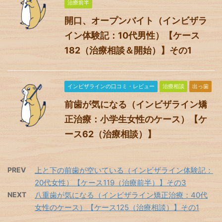
治療前半
開口、オープンバイト（インビザラ
イン体験記：10代男性）【ケース
182（治療相談＆開始）】その1
インビザラインの口コミ・レビュー
治療相談
出っ歯
前歯が気になる（インビザライン矯
正治療：小学生女性のケース）【ケ
ース62（治療相談）】
PREV
上と下の前歯が空いている（インビザライン体験記：
20代女性）【ケース119（治療前半）】その3
NEXT
八重歯が気になる（インビザライン矯正治療：40代
女性のケース）【ケース125（治療相談）】その1