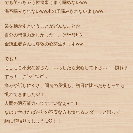
でも笑っちゃう位食事うまく噛めないww
海苔噛みきれないww木の子噛みきれないよぉww
歯を動かすということがどんなことか、
自分の想像力乏しかった。。(*꒪꒫꒪)ﾁｰﾝ
全矯正者さんに尊敬の心芽生えますww
でも！
もしもご不安な皆さん、いらしたら安心して下さい！…慣れま
すっ！！(*´▽`*｡)°ﾟ｡
痛みや話しにくさ、間食の我慢も、初日に比べたらとっても
慣れてきました♡！
人間の適応能力ってすごいなぁ+＊！
なので付けたばかりの不安な方も慣れるンダー！と思って一
緒に頑張りましょう…♡！！