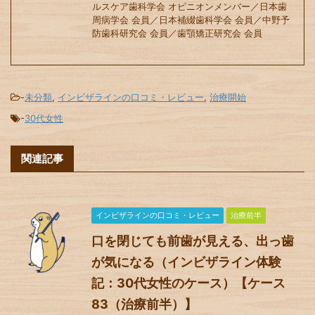
ルスケア歯科学会 オピニオンメンバー／日本歯
周病学会 会員／日本補綴歯科学会 会員／中野予
防歯科研究会 会員／歯顎矯正研究会 会員
-
未分類
,
インビザラインの口コミ・レビュー
,
治療開始
-
30代女性
関連記事
インビザラインの口コミ・レビュー
治療前半
口を閉じても前歯が見える、出っ歯
が気になる（インビザライン体験
記：30代女性のケース）【ケース
83（治療前半）】