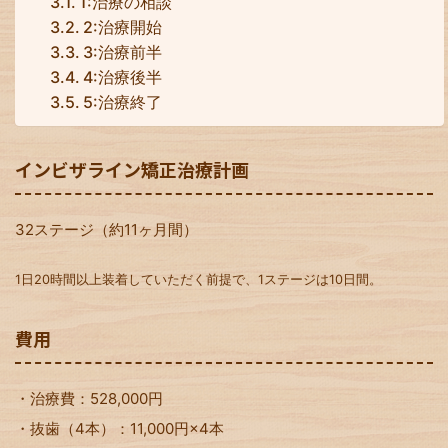
1:治療の相談
2:治療開始
3:治療前半
4:治療後半
5:治療終了
インビザライン矯正治療計画
32ステージ（約11ヶ月間）
1日20時間以上装着していただく前提で、1ステージは10日間。
費用
・治療費：528,000円
・抜歯（4本）：11,000円×4本