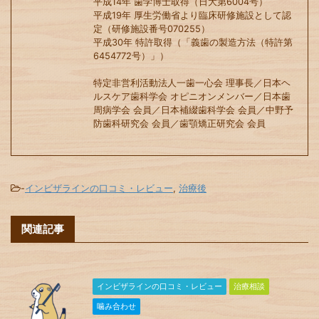
平成14年 歯学博士取得（日大第6004号）
平成19年 厚生労働省より臨床研修施設として認
定（研修施設番号070255）
平成30年 特許取得（「義歯の製造方法（特許第
6454772号）」）
特定非営利活動法人一歯一心会 理事長／日本ヘ
ルスケア歯科学会 オピニオンメンバー／日本歯
周病学会 会員／日本補綴歯科学会 会員／中野予
防歯科研究会 会員／歯顎矯正研究会 会員
-
インビザラインの口コミ・レビュー
,
治療後
関連記事
インビザラインの口コミ・レビュー
治療相談
噛み合わせ