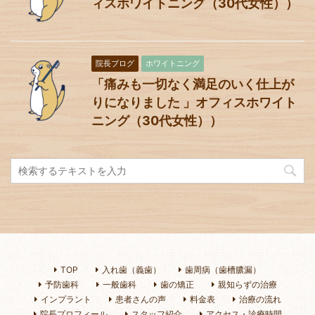
ィスホワイトニング（30代女性））
院長ブログ
ホワイトニング
「痛みも一切なく満足のいく仕上が
りになりました 」オフィスホワイト
ニング（30代女性））
TOP
入れ歯（義歯）
歯周病（歯槽膿漏）
予防歯科
一般歯科
歯の矯正
親知らずの治療
インプラント
患者さんの声
料金表
治療の流れ
院長プロフィール
スタッフ紹介
アクセス・診療時間