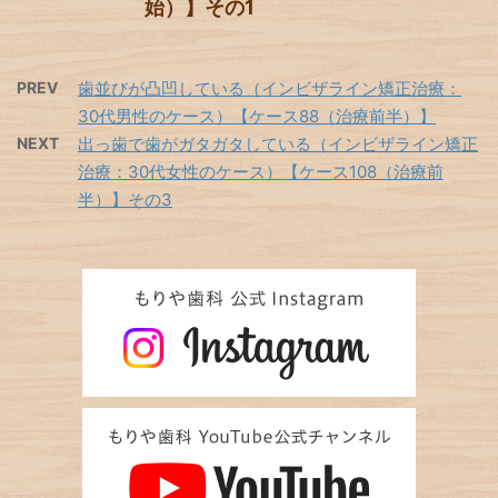
始）】その1
PREV
歯並びが凸凹している（インビザライン矯正治療：
30代男性のケース）【ケース88（治療前半）】
NEXT
出っ歯で歯がガタガタしている（インビザライン矯正
治療：30代女性のケース）【ケース108（治療前
半）】その3