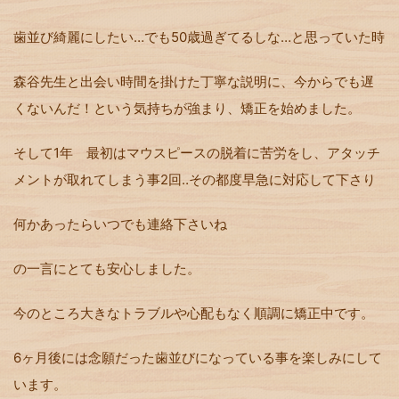
歯並び綺麗にしたい
…
でも
50
歳過ぎてるしな
…
と思っていた時
森谷先生と出会い時間を掛けた丁寧な説明に、今からでも遅
くないんだ！という気持ちが強まり、矯正を始めました。
そして
1
年 最初はマウスピースの脱着に苦労をし、アタッチ
メントが取れてしまう事
2
回‥その都度早急に対応して下さり
何かあったらいつでも連絡下さいね
の一言にとても安心しました。
今のところ大きなトラブルや心配もなく順調に矯正中です。
6
ヶ月後には念願だった歯並びになっている事を楽しみにして
います。