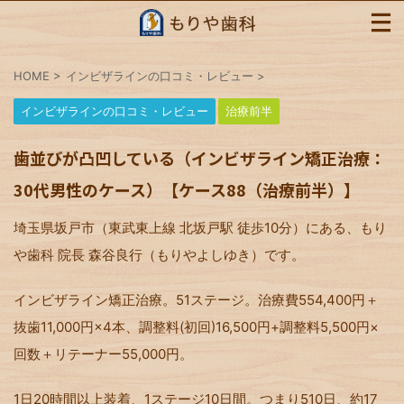
HOME
>
インビザラインの口コミ・レビュー
>
インビザラインの口コミ・レビュー
治療前半
歯並びが凸凹している（インビザライン矯正治療：
30代男性のケース）【ケース88（治療前半）】
埼玉県坂戸市（東武東上線 北坂戸駅 徒歩10分）にある、もり
や歯科 院長 森谷良行（もりやよしゆき）です。
インビザライン矯正治療。51ステージ。治療費554,400円＋
抜歯11,000円×4本、調整料(初回)16,500円+調整料5,500円×
回数＋リテーナー55,000円。
1日20時間以上装着、1ステージ10日間。つまり510日、約17