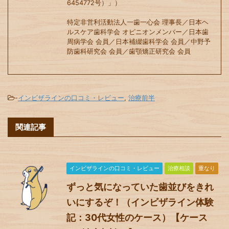
6454772号）」）
特定非営利活動法人一歯一心会 理事長／日本ヘ
ルスケア歯科学会 オピニオンメンバー／日本歯
周病学会 会員／日本補綴歯科学会 会員／中野予
防歯科研究会 会員／歯顎矯正研究会 会員
-
インビザラインの口コミ・レビュー
,
治療前半
関連記事
インビザラインの口コミ・レビュー
治療相談
重なり
ずっと気になっていた歯並びをきれ
いにするぞ！（インビザライン体験
記：30代女性のケース）【ケース