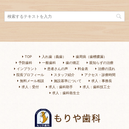
TOP
入れ歯（義歯）
歯周病（歯槽膿漏）
予防歯科
一般歯科
歯の矯正
親知らずの治療
インプラント
患者さんの声
料金表
治療の流れ
院長プロフィール
スタッフ紹介
アクセス・診療時間
無料メール相談
施設基準について
求人：事務長
求人：受付
求人：歯科助手
求人：歯科技工士
求人：歯科衛生士