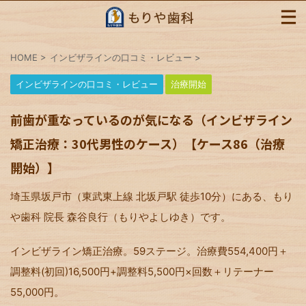
HOME
>
インビザラインの口コミ・レビュー
>
インビザラインの口コミ・レビュー
治療開始
前歯が重なっているのが気になる（インビザライン
矯正治療：30代男性のケース）【ケース86（治療
開始）】
埼玉県坂戸市（東武東上線 北坂戸駅 徒歩10分）にある、もり
や歯科 院長 森谷良行（もりやよしゆき）です。
インビザライン矯正治療。59ステージ。治療費554,400円＋
調整料(初回)16,500円+調整料5,500円×回数＋リテーナー
55,000円。