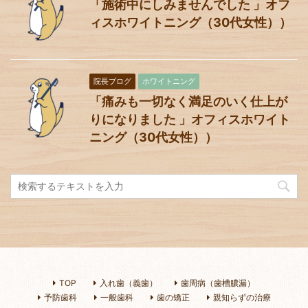
「施術中にしみませんでした 」オフ
ィスホワイトニング（30代女性））
院長ブログ
ホワイトニング
「痛みも一切なく満足のいく仕上が
りになりました 」オフィスホワイト
ニング（30代女性））
TOP
入れ歯（義歯）
歯周病（歯槽膿漏）
予防歯科
一般歯科
歯の矯正
親知らずの治療