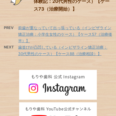
体験記：20代男性のケース）【ケー
ス73（治療開始）】
PREV
前歯が重なっていて出っ張っている（インビザライン
矯正治療：小学生女性のケース）【ケース57（治療後
半）】
NEXT
歯並びが凸凹している（インビザライン矯正治療：
30代男性のケース）【ケース88（治療相談）】