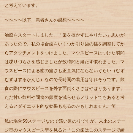
と考えています。
〜〜〜〜以下、患者さんの感想〜〜〜〜
治療をスタートしました。「歯を抜かずにやりたい」思いが
あったので、私の場合歯をいくつか削り歯の幅を調整してか
らアタッチメントをつけました。マウスピースはつけた瞬間
は喋りづらさを感じましたが数時間と経たず慣れました。マ
ウスピースによる歯の痛さも正直気にならないぐらい（むず
むずはするかんじ）なので長時間の着用は守れそうです。飲
食の際にマウスピースを外す面倒くささはやはりあります。
ただ甘い飲料や間食の頻度を減らせるメリットでもあると考
えるとダイエット的な効果もあるのかもしれません。笑
私の場合
59
ステージなので遠い道のりですが、未来のステー
ジ毎のマウスピース型を見ると「この歯はこのステージで綺