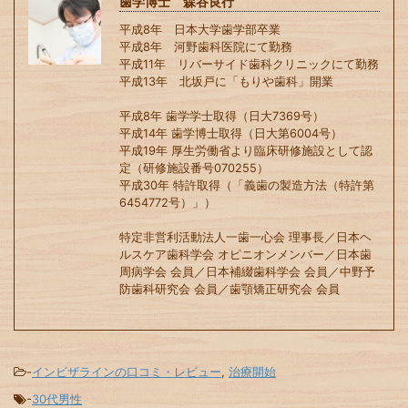
歯学博士 森谷良行
平成8年 日本大学歯学部卒業
平成8年 河野歯科医院にて勤務
平成11年 リバーサイド歯科クリニックにて勤務
平成13年 北坂戸に「もりや歯科」開業
平成8年 歯学学士取得（日大7369号）
平成14年 歯学博士取得（日大第6004号）
平成19年 厚生労働省より臨床研修施設として認
定（研修施設番号070255）
平成30年 特許取得（「義歯の製造方法（特許第
6454772号）」）
特定非営利活動法人一歯一心会 理事長／日本ヘ
ルスケア歯科学会 オピニオンメンバー／日本歯
周病学会 会員／日本補綴歯科学会 会員／中野予
防歯科研究会 会員／歯顎矯正研究会 会員
-
インビザラインの口コミ・レビュー
,
治療開始
-
30代男性