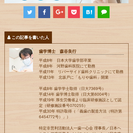
この記事を書いた人
歯学博士 森谷良行
平成8年 日本大学歯学部卒業
平成8年 河野歯科医院にて勤務
平成11年 リバーサイド歯科クリニックにて勤務
平成13年 北坂戸に「もりや歯科」開業
平成8年 歯学学士取得（日大7369号）
平成14年 歯学博士取得（日大第6004号）
平成19年 厚生労働省より臨床研修施設として認
定（研修施設番号070255）
平成30年 特許取得（「義歯の製造方法（特許第
6454772号）」）
特定非営利活動法人一歯一心会 理事長／日本ヘ