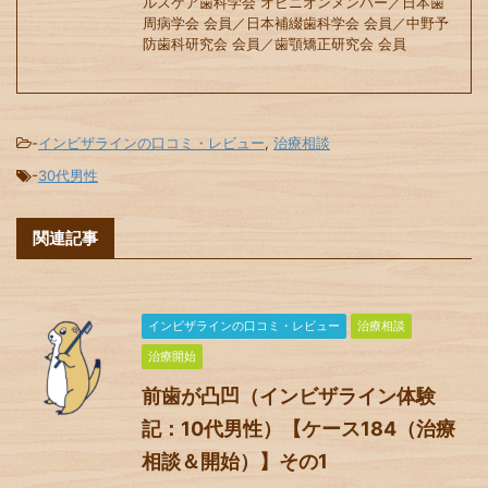
ルスケア歯科学会 オピニオンメンバー／日本歯
周病学会 会員／日本補綴歯科学会 会員／中野予
防歯科研究会 会員／歯顎矯正研究会 会員
-
インビザラインの口コミ・レビュー
,
治療相談
-
30代男性
関連記事
インビザラインの口コミ・レビュー
治療相談
治療開始
前歯が凸凹（インビザライン体験
記：10代男性）【ケース184（治療
相談＆開始）】その1