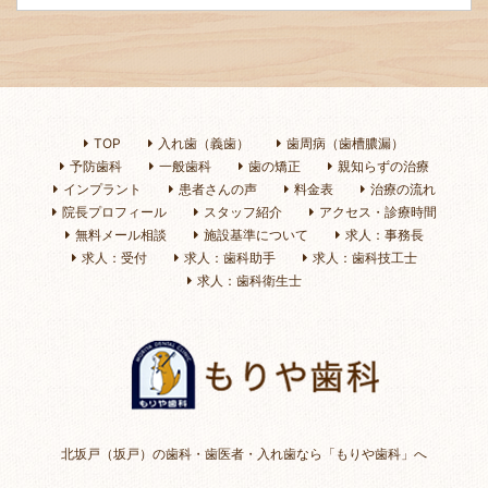
TOP
入れ歯（義歯）
歯周病（歯槽膿漏）
予防歯科
一般歯科
歯の矯正
親知らずの治療
インプラント
患者さんの声
料金表
治療の流れ
院長プロフィール
スタッフ紹介
アクセス・診療時間
無料メール相談
施設基準について
求人：事務長
求人：受付
求人：歯科助手
求人：歯科技工士
求人：歯科衛生士
北坂戸（坂戸）の歯科・歯医者・入れ歯なら「もりや歯科」へ