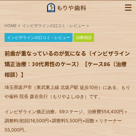
HOME
>
インビザラインの口コミ・レビュー
>
インビザラインの口コミ・レビュー
治療相談
前歯が重なっているのが気になる（インビザライン
矯正治療：30代男性のケース）【ケース86（治療
相談）】
埼玉県坂戸市（東武東上線 北坂戸駅 徒歩10分）にある、もり
や歯科 院長 森谷良行（もりやよしゆき）です。
インビザライン矯正治療。59ステージ。治療費554,400円＋
調整料(初回)16,500円+調整料5,500円×回数＋リテーナー
55,000円。