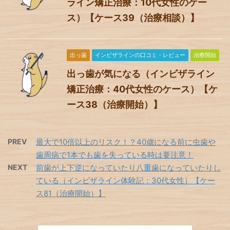
ライン矯正治療：10代女性のケー
ス）【ケース39（治療相談）】
出っ歯
インビザラインの口コミ・レビュー
治療開始
出っ歯が気になる（インビザライン
矯正治療：40代女性のケース）【ケ
ース38（治療開始）】
PREV
最大で10倍以上のリスク！？40歳になる前に虫歯や
歯周病で1本でも歯を失っている時は要注意！
NEXT
前歯が上下逆になっていたり八重歯になっていたりし
ている（インビザライン体験記：30代女性）【ケー
ス81（治療開始）】