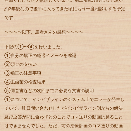
約2年後なので後半に入ってきた頃にもう一度相談をする予定
です。
〜〜〜〜以下、患者さんの感想〜〜〜〜
下記の①〜④を行いました。
①自分の矯正の経過イメージを確認
②頭金の支払い
③矯正の注意事項
④虫歯菌の検査結果
⑤同意書などの次回までに必要な文書の説明
①について、インビザラインのシステム上でエラーが発生し
ていて、昨日問い合わせしたがインビザライン側からの解決
及び返答が間に合わずとのことでコマ送りの動画は見ること
はできませんでした。ただ、前の治療計画のコマ送りの動画