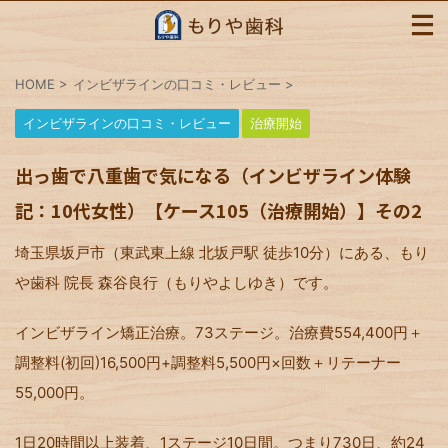
HOME
>
インビザラインの口コミ・レビュー
>
インビザラインの口コミ・レビュー
治療開始
出っ歯で八重歯で気になる（インビザライン体験
記：10代女性）【ケース105（治療開始）】その2
埼玉県坂戸市（東武東上線 北坂戸駅 徒歩10分）にある、もり
や歯科 院長 森谷良行（もりやよしゆき）です。
インビザライン矯正治療。73ステージ。治療費554,400円＋
調整料(初回)16,500円+調整料5,500円×回数＋リテーナー
55,000円。
1日20時間以上装着、1ステージ10日間。つまり730日、約24