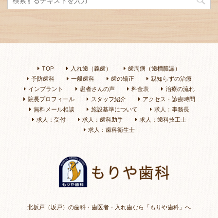
TOP
入れ歯（義歯）
歯周病（歯槽膿漏）
予防歯科
一般歯科
歯の矯正
親知らずの治療
インプラント
患者さんの声
料金表
治療の流れ
院長プロフィール
スタッフ紹介
アクセス・診療時間
無料メール相談
施設基準について
求人：事務長
求人：受付
求人：歯科助手
求人：歯科技工士
求人：歯科衛生士
北坂戸（坂戸）の歯科・歯医者・入れ歯なら「もりや歯科」へ