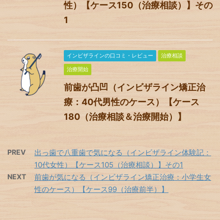
性）【ケース150（治療相談）】その
1
インビザラインの口コミ・レビュー
治療相談
治療開始
前歯が凸凹（インビザライン矯正治
療：40代男性のケース）【ケース
180（治療相談＆治療開始）】
PREV
出っ歯で八重歯で気になる（インビザライン体験記：
10代女性）【ケース105（治療相談）】その1
NEXT
前歯が気になる（インビザライン矯正治療：小学生女
性のケース）【ケース99（治療前半）】