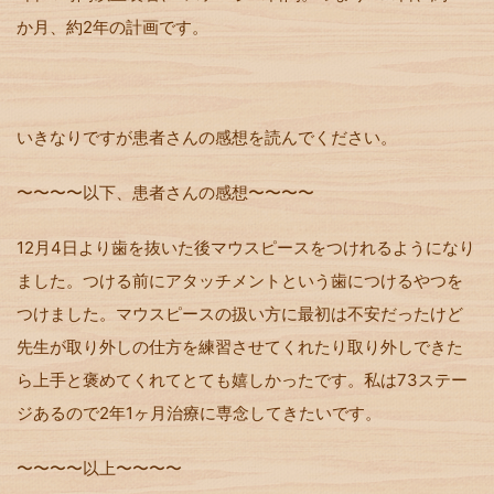
か月、約2年の計画です。
いきなりですが患者さんの感想を読んでください。
〜〜〜〜以下、患者さんの感想〜〜〜〜
12
月
4
日より歯を抜いた後マウスピースをつけれるようになり
ました。つける前にアタッチメントという歯につけるやつを
つけました。マウスピースの扱い方に最初は不安だったけど
先生が取り外しの仕方を練習させてくれたり取り外しできた
ら上手と褒めてくれてとても嬉しかったです。私は
73
ステー
ジあるので
2
年
1
ヶ月治療に専念してきたいです。
〜〜〜〜以上〜〜〜〜