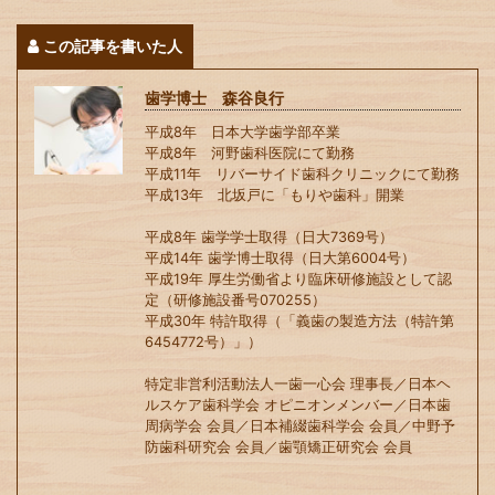
この記事を書いた人
歯学博士 森谷良行
平成8年 日本大学歯学部卒業
平成8年 河野歯科医院にて勤務
平成11年 リバーサイド歯科クリニックにて勤務
平成13年 北坂戸に「もりや歯科」開業
平成8年 歯学学士取得（日大7369号）
平成14年 歯学博士取得（日大第6004号）
平成19年 厚生労働省より臨床研修施設として認
定（研修施設番号070255）
平成30年 特許取得（「義歯の製造方法（特許第
6454772号）」）
特定非営利活動法人一歯一心会 理事長／日本ヘ
ルスケア歯科学会 オピニオンメンバー／日本歯
周病学会 会員／日本補綴歯科学会 会員／中野予
防歯科研究会 会員／歯顎矯正研究会 会員