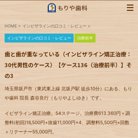
HOME
>
インビザラインの口コミ・レビュー
>
インビザラインの口コミ・レビュー
治療前半
歯と歯が重なっている（インビザライン矯正治療：
30代男性のケース）【ケース136（治療前半）】そ
の3
埼玉県坂戸市（東武東上線 北坂戸駅 徒歩10分）にある、もり
や歯科 院長 森谷良行（もりやよしゆき）です。
イビザライン矯正治療。54ステージ。治療費613.360円＋調
整料(初回)16,500円+抜歯11,000円×4、調整料5,500円×回数
＋リテーナー55,000円。