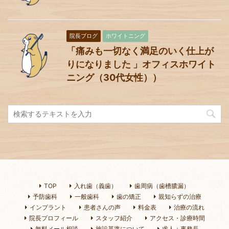
院長ブログ
ホワイトニング
「痛みも一切なく満足のいく仕上が
りになりました 」オフィスホワイト
ニング（30代女性））
TOP
入れ歯（義歯）
歯周病（歯槽膿漏）
予防歯科
一般歯科
歯の矯正
親知らずの治療
インプラント
患者さんの声
料金表
治療の流れ
院長プロフィール
スタッフ紹介
アクセス・診療時間
無料メール相談
施設基準について
求人：事務長