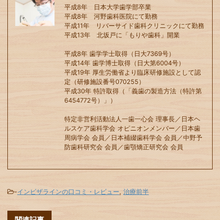
平成8年 日本大学歯学部卒業
平成8年 河野歯科医院にて勤務
平成11年 リバーサイド歯科クリニックにて勤務
平成13年 北坂戸に「もりや歯科」開業
平成8年 歯学学士取得（日大7369号）
平成14年 歯学博士取得（日大第6004号）
平成19年 厚生労働省より臨床研修施設として認
定（研修施設番号070255）
平成30年 特許取得（「義歯の製造方法（特許第
6454772号）」）
特定非営利活動法人一歯一心会 理事長／日本ヘ
ルスケア歯科学会 オピニオンメンバー／日本歯
周病学会 会員／日本補綴歯科学会 会員／中野予
防歯科研究会 会員／歯顎矯正研究会 会員
-
インビザラインの口コミ・レビュー
,
治療前半
関連記事