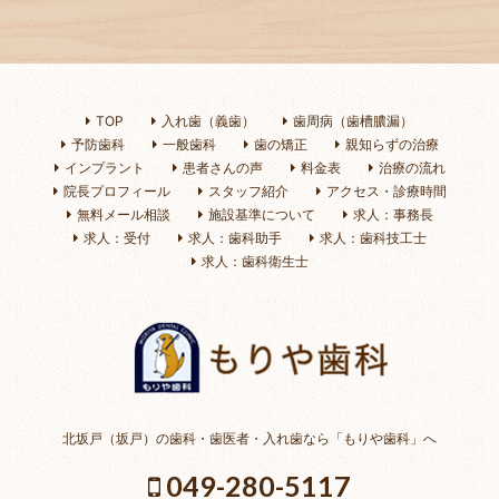
TOP
入れ歯（義歯）
歯周病（歯槽膿漏）
予防歯科
一般歯科
歯の矯正
親知らずの治療
インプラント
患者さんの声
料金表
治療の流れ
院長プロフィール
スタッフ紹介
アクセス・診療時間
無料メール相談
施設基準について
求人：事務長
求人：受付
求人：歯科助手
求人：歯科技工士
求人：歯科衛生士
北坂戸（坂戸）の歯科・歯医者・入れ歯なら「もりや歯科」へ
049-280-5117