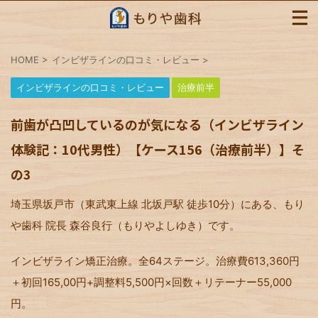
HOME
>
インビザラインの口コミ・レビュー
>
インビザラインの口コミ・レビュー
治療前半
前歯が凸凹しているのが気になる（インビザライン
体験記：10代男性）【ケース156（治療前半）】そ
の3
埼玉県坂戸市（東武東上線 北坂戸駅 徒歩10分）にある、もり
や歯科 院長 森谷良行（もりやよしゆき）です。
インビザライン矯正治療。全64ステージ。治療費613,360円
＋初回165,00円+調整料5,500円×回数＋リテーナー55,000
円。