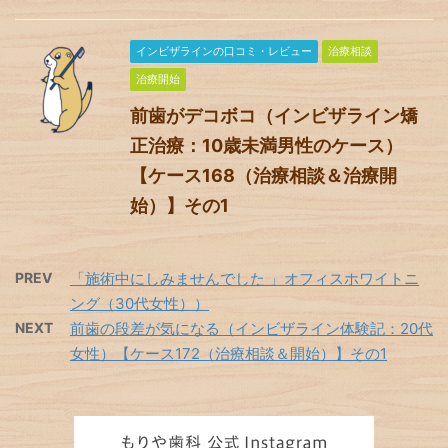
インビザラインの口コミ・レビュー
治療相談
治療開始
前歯がデコボコ（インビザライン矯
正治療：10歳未満男性のケース）
【ケース168（治療相談＆治療開
始）】その1
PREV
「施術中にしみませんでした 」オフィスホワイトニ
ング（30代女性））
NEXT
前歯の段差が気になる（インビザライン体験記：20代
女性）【ケース172（治療相談＆開始）】その1