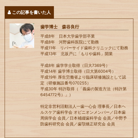
この記事を書いた人
歯学博士 森谷良行
平成8年 日本大学歯学部卒業
平成8年 河野歯科医院にて勤務
平成11年 リバーサイド歯科クリニックにて勤務
平成13年 北坂戸に「もりや歯科」開業
平成8年 歯学学士取得（日大7369号）
平成14年 歯学博士取得（日大第6004号）
平成19年 厚生労働省より臨床研修施設として認
定（研修施設番号070255）
平成30年 特許取得（「義歯の製造方法（特許第
6454772号）」）
特定非営利活動法人一歯一心会 理事長／日本ヘ
ルスケア歯科学会 オピニオンメンバー／日本歯
周病学会 会員／日本補綴歯科学会 会員／中野予
防歯科研究会 会員／歯顎矯正研究会 会員