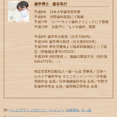
歯学博士 森谷良行
平成8年 日本大学歯学部卒業
平成8年 河野歯科医院にて勤務
平成11年 リバーサイド歯科クリニックにて勤務
平成13年 北坂戸に「もりや歯科」開業
平成8年 歯学学士取得（日大7369号）
平成14年 歯学博士取得（日大第6004号）
平成19年 厚生労働省より臨床研修施設として認
定（研修施設番号070255）
平成30年 特許取得（「義歯の製造方法（特許第
6454772号）」）
特定非営利活動法人一歯一心会 理事長／日本ヘ
ルスケア歯科学会 オピニオンメンバー／日本歯
周病学会 会員／日本補綴歯科学会 会員／中野予
防歯科研究会 会員／歯顎矯正研究会 会員
-
インビザラインの口コミ・レビュー
,
治療開始
,
出っ歯