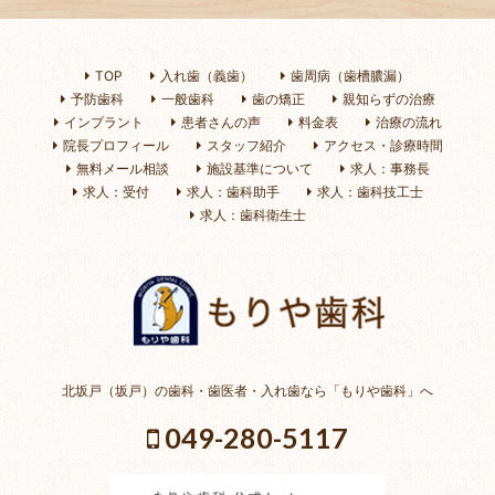
TOP
入れ歯（義歯）
歯周病（歯槽膿漏）
予防歯科
一般歯科
歯の矯正
親知らずの治療
インプラント
患者さんの声
料金表
治療の流れ
院長プロフィール
スタッフ紹介
アクセス・診療時間
無料メール相談
施設基準について
求人：事務長
求人：受付
求人：歯科助手
求人：歯科技工士
求人：歯科衛生士
北坂戸（坂戸）の歯科・歯医者・入れ歯なら「もりや歯科」へ
049-280-5117