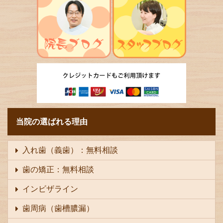
当院の選ばれる理由
入れ歯（義歯）：無料相談
歯の矯正：無料相談
インビザライン
歯周病（歯槽膿漏）