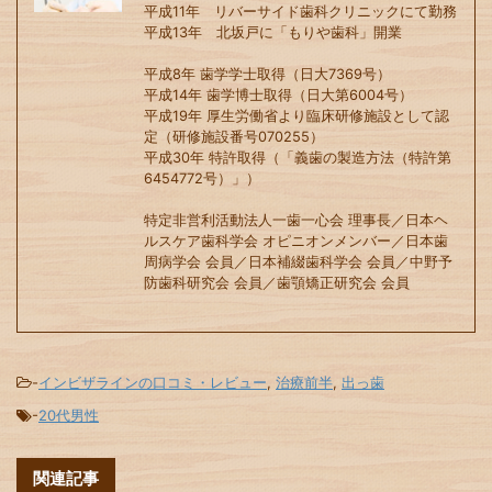
平成11年 リバーサイド歯科クリニックにて勤務
平成13年 北坂戸に「もりや歯科」開業
平成8年 歯学学士取得（日大7369号）
平成14年 歯学博士取得（日大第6004号）
平成19年 厚生労働省より臨床研修施設として認
定（研修施設番号070255）
平成30年 特許取得（「義歯の製造方法（特許第
6454772号）」）
特定非営利活動法人一歯一心会 理事長／日本ヘ
ルスケア歯科学会 オピニオンメンバー／日本歯
周病学会 会員／日本補綴歯科学会 会員／中野予
防歯科研究会 会員／歯顎矯正研究会 会員
-
インビザラインの口コミ・レビュー
,
治療前半
,
出っ歯
-
20代男性
関連記事