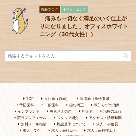
院長ブログ
ホワイトニング
「痛みも一切なく満足のいく仕上が
りになりました 」オフィスホワイト
ニング（30代女性））
TOP
入れ歯（義歯）
歯周病（歯槽膿漏）
予防歯科
一般歯科
歯の矯正
親知らずの治療
インプラント
患者さんの声
料金表
治療の流れ
院長プロフィール
スタッフ紹介
アクセス・診療時間
無料メール相談
施設基準について
求人：事務長
求人：受付
求人：歯科助手
求人：歯科技工士