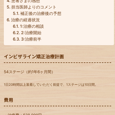
患者さまの感想
担当医師よりのコメント
補正後の治療後の予想
治療の経過状況
1:治療の相談
2:治療開始
3:治療前半
インビザライン矯正治療計画
54ステージ（約1年6ヶ月間）
1日20時間以上装着していただく前提で、1ステージは10日間。
費用