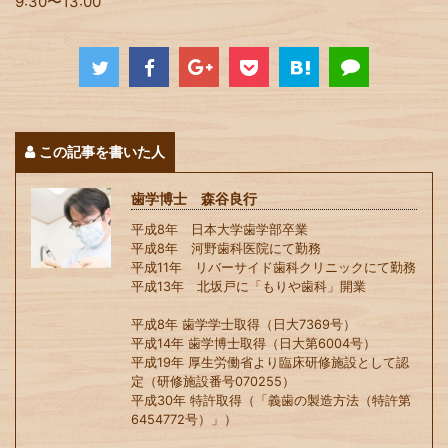
9:30〜13:00
この記事を書いた人
歯学博士 森谷良行
平成8年 日本大学歯学部卒業
平成8年 河野歯科医院にて勤務
平成11年 リバーサイド歯科クリニックにて勤務
平成13年 北坂戸に「もりや歯科」開業
平成8年 歯学学士取得（日大7369号）
平成14年 歯学博士取得（日大第6004号）
平成19年 厚生労働省より臨床研修施設として認
定（研修施設番号070255）
平成30年 特許取得（「義歯の製造方法（特許第
6454772号）」）