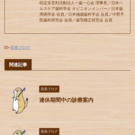
特定非営利活動法人一歯一心会 理事長／日本ヘ
ルスケア歯科学会 オピニオンメンバー／日本歯
周病学会 会員／日本補綴歯科学会 会員／中野予
防歯科研究会 会員／歯顎矯正研究会 会員
-
院長ブログ
関連記事
院長ブログ
連休期間中の診療案内
院長ブログ