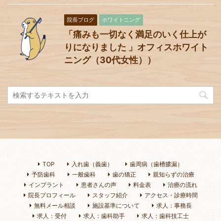
院長ブログ
ホワイトニング
「痛みも一切なく満足のいく仕上が
りになりました 」オフィスホワイト
ニング（30代女性））
TOP
入れ歯（義歯）
歯周病（歯槽膿漏）
予防歯科
一般歯科
歯の矯正
親知らずの治療
インプラント
患者さんの声
料金表
治療の流れ
院長プロフィール
スタッフ紹介
アクセス・診療時間
無料メール相談
施設基準について
求人：事務長
求人：受付
求人：歯科助手
求人：歯科技工士