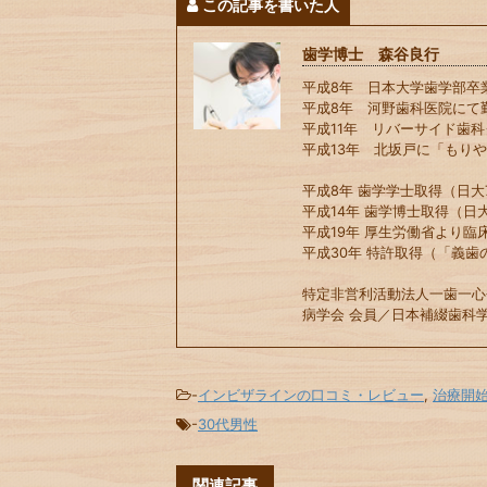
この記事を書いた人
歯学博士 森谷良行
平成8年 日本大学歯学部卒
平成8年 河野歯科医院にて
平成11年 リバーサイド歯
平成13年 北坂戸に「もり
平成8年 歯学学士取得（日大7
平成14年 歯学博士取得（日大
平成19年 厚生労働省より臨
平成30年 特許取得（「義歯
特定非営利活動法人一歯一心
病学会 会員／日本補綴歯科学
-
インビザラインの口コミ・レビュー
,
治療開
-
30代男性
関連記事