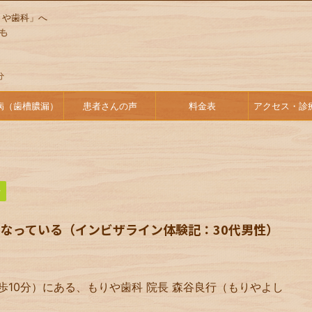
りや歯科」へ
病（歯槽膿漏）
患者さんの声
料金表
アクセス・診
始
なっている（インビザライン体験記：30代男性）
歩10分）にある、もりや歯科 院長 森谷良行（もりやよし