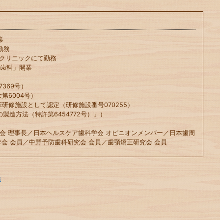
業
勤務
科クリニックにて勤務
や歯科」開業
369号）
第6004号）
床研修施設として認定（研修施設番号070255）
の製造方法（特許第6454772号）」）
会 理事長／日本ヘルスケア歯科学会 オピニオンメンバー／日本歯周
会 会員／中野予防歯科研究会 会員／歯顎矯正研究会 会員
始