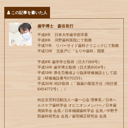
この記事を書いた人
歯学博士 森谷良行
平成8年 日本大学歯学部卒業
平成8年 河野歯科医院にて勤務
平成11年 リバーサイド歯科クリニックにて勤務
平成13年 北坂戸に「もりや歯科」開業
平成8年 歯学学士取得（日大7369号）
平成14年 歯学博士取得（日大第6004号）
平成19年 厚生労働省より臨床研修施設として認
定（研修施設番号070255）
平成30年 特許取得（「義歯の製造方法（特許第
6454772号）」）
特定非営利活動法人一歯一心会 理事長／日本ヘ
ルスケア歯科学会 オピニオンメンバー／日本歯
周病学会 会員／日本補綴歯科学会 会員／中野予
防歯科研究会 会員／歯顎矯正研究会 会員