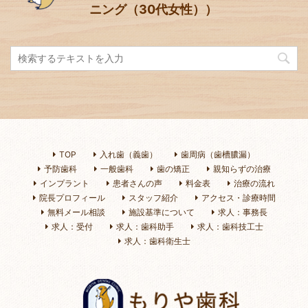
ニング（30代女性））
TOP
入れ歯（義歯）
歯周病（歯槽膿漏）
予防歯科
一般歯科
歯の矯正
親知らずの治療
インプラント
患者さんの声
料金表
治療の流れ
院長プロフィール
スタッフ紹介
アクセス・診療時間
無料メール相談
施設基準について
求人：事務長
求人：受付
求人：歯科助手
求人：歯科技工士
求人：歯科衛生士