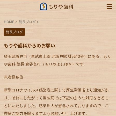
HOME
>
院長ブログ
>
院長ブログ
もりや歯科からのお願い
埼玉県坂戸市（東武東上線 北坂戸駅 徒歩10分）にある、もり
や歯科 院長 森谷良行（もりやよしゆき）です。
患者様各位
新型コロナウイルス感染症に関して厚生労働省より通知があ
り、それにしたがって当医院では下記のような対応をとるこ
とにいたしました。感染拡大が懸念されておりますので、ご
理解ご協力を賜りますようお願い申し上げます。