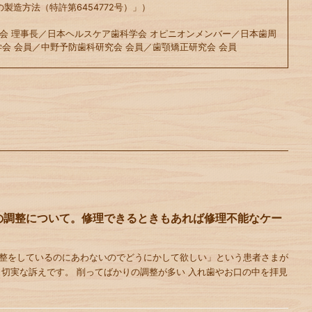
の製造方法（特許第6454772号）」）
会 理事長／日本ヘルスケア歯科学会 オピニオンメンバー／日本歯周
会 会員／中野予防歯科研究会 会員／歯顎矯正研究会 会員
の調整について。修理できるときもあれば修理不能なケー
整をしているのにあわないのでどうにかして欲しい」という患者さまが
 切実な訴えです。 削ってばかりの調整が多い 入れ歯やお口の中を拝見