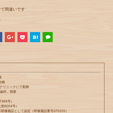
全て間違いです
で
業
勤務
科クリニックにて勤務
や歯科」開業
369号）
第6004号）
床研修施設として認定（研修施設番号070255）