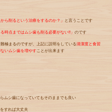
点から削るという治療をするのか？」
と言うことです
る時点まではムシ歯も削る必要がない!!」
のです
困難極まるのですが、上記に説明をしている
清潔度と食習
がないムシ歯を増やす
ことが出来ます
からムシ歯になっていてもそのままでも良い
シをすれば大丈夫