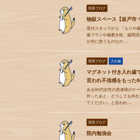
院長ブログ
物販スペース【坂戸市･
受付スタッフから 『もりや
歯ブラシや歯磨き粉、歯間清
が何に使うものなの ...
院長ブログ
入れ歯
マグネット付き入れ歯
言われ不信感をもった6
ある60代女性の患者様のケ
作ったあと、どうしても外れ
てください」と言われ ...
院長ブログ
院内勉強会