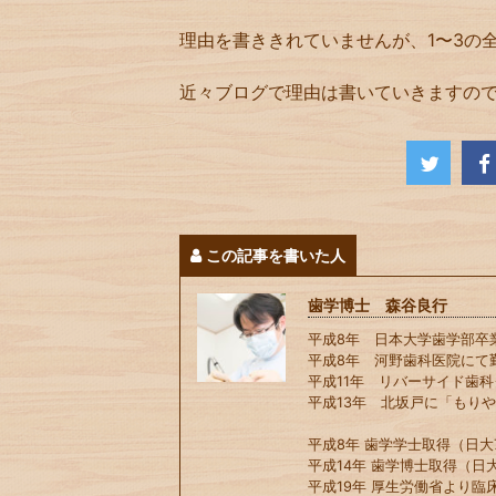
理由を書ききれていませんが、1〜3の
近々ブログで理由は書いていきますの
この記事を書いた人
歯学博士 森谷良行
平成8年 日本大学歯学部卒
平成8年 河野歯科医院にて
平成11年 リバーサイド歯
平成13年 北坂戸に「もり
平成8年 歯学学士取得（日大7
平成14年 歯学博士取得（日大
平成19年 厚生労働省より臨