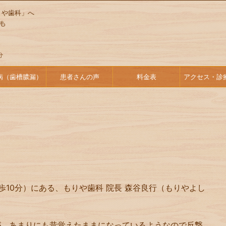
りや歯科」へ
病（歯槽膿漏）
患者さんの声
料金表
アクセス・診
歩10分）にある、もりや歯科 院長 森谷良行（もりやよし
が、あまりにも昔覚えたままになっているようなので反撃