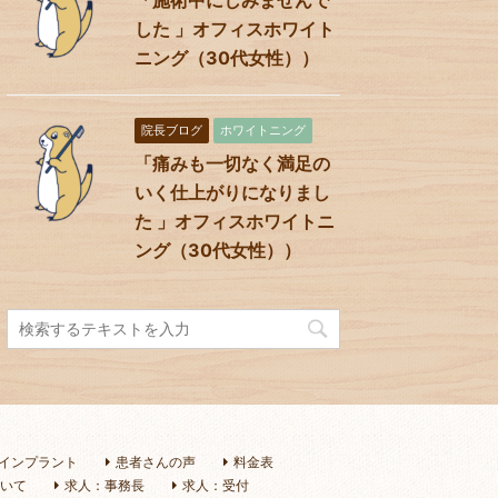
した 」オフィスホワイト
ニング（30代女性））
院長ブログ
ホワイトニング
「痛みも一切なく満足の
いく仕上がりになりまし
た 」オフィスホワイトニ
ング（30代女性））
インプラント
患者さんの声
料金表
いて
求人：事務長
求人：受付