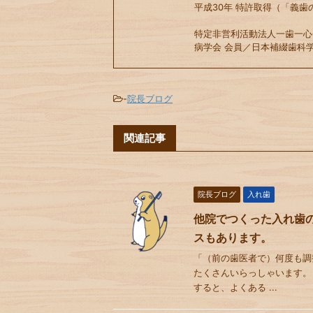
平成30年 特許取得（「義歯
特定非営利活動法人一歯一心
病学会 会員／日本補綴歯科学
-
院長ブログ
関連記事
院長ブログ
入れ歯
他院でつくった入れ歯
スもあります。
「（前の歯医者で）何度も調
たくさんいらっしゃいます。
すると、よくある ...