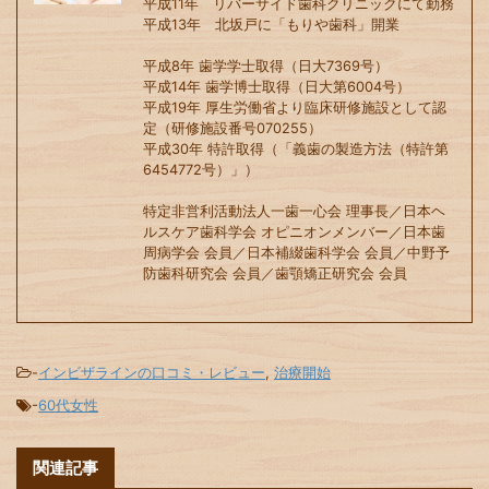
平成11年 リバーサイド歯科クリニックにて勤務
平成13年 北坂戸に「もりや歯科」開業
平成8年 歯学学士取得（日大7369号）
平成14年 歯学博士取得（日大第6004号）
平成19年 厚生労働省より臨床研修施設として認
定（研修施設番号070255）
平成30年 特許取得（「義歯の製造方法（特許第
6454772号）」）
特定非営利活動法人一歯一心会 理事長／日本ヘ
ルスケア歯科学会 オピニオンメンバー／日本歯
周病学会 会員／日本補綴歯科学会 会員／中野予
防歯科研究会 会員／歯顎矯正研究会 会員
-
インビザラインの口コミ・レビュー
,
治療開始
-
60代女性
関連記事