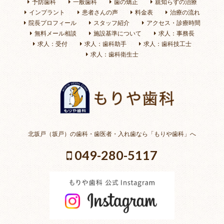
予防歯科
一般歯科
歯の矯正
親知らずの治療
インプラント
患者さんの声
料金表
治療の流れ
院長プロフィール
スタッフ紹介
アクセス・診療時間
無料メール相談
施設基準について
求人：事務長
求人：受付
求人：歯科助手
求人：歯科技工士
求人：歯科衛生士
北坂戸（坂戸）の歯科・歯医者・入れ歯なら「もりや歯科」へ
049-280-5117