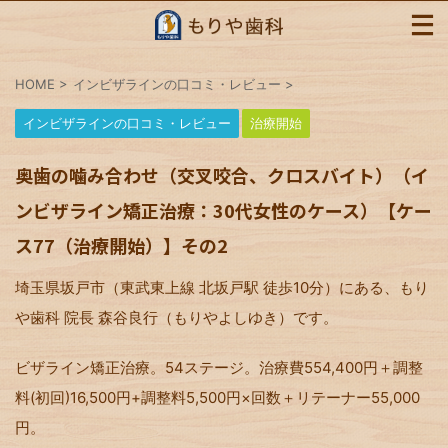
HOME
>
インビザラインの口コミ・レビュー
>
インビザラインの口コミ・レビュー
治療開始
奥歯の噛み合わせ（交叉咬合、クロスバイト）（イ
ンビザライン矯正治療：30代女性のケース）【ケー
ス77（治療開始）】その2
埼玉県坂戸市（東武東上線 北坂戸駅 徒歩10分）にある、もり
や歯科 院長 森谷良行（もりやよしゆき）です。
ビザライン矯正治療。54ステージ。治療費554,400円＋調整
料(初回)16,500円+調整料5,500円×回数＋リテーナー55,000
円。