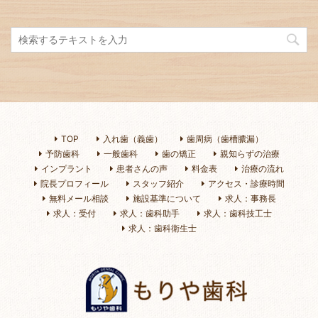
TOP
入れ歯（義歯）
歯周病（歯槽膿漏）
予防歯科
一般歯科
歯の矯正
親知らずの治療
インプラント
患者さんの声
料金表
治療の流れ
院長プロフィール
スタッフ紹介
アクセス・診療時間
無料メール相談
施設基準について
求人：事務長
求人：受付
求人：歯科助手
求人：歯科技工士
求人：歯科衛生士