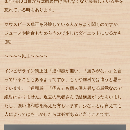
ます
(
笑
)
3
日目からは締め付け感もなくなり装着している事を
忘れている時もあります。
マウスピース矯正を経験している人からよく聞くのですが、
ジュースや間食もためらうので少しはダイエットになるかも
(
笑
)
〜〜〜〜以上〜〜〜〜
インビザライン矯正は「違和感が無い」「痛みがない」と言
っていることもあるようですが、もりや歯科では違うと思っ
ています。「違和感」「痛み」も個人個人異なる感覚なので
絶対はありません。過去の患者さんで結構痛がったもいまし
たし、強い違和感を訴えた方もいます。少ないとは言えても
人によってはもしかしたらは必ずあると言うことです。