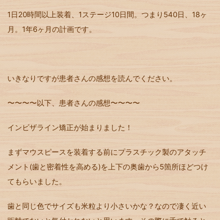
1日20時間以上装着、1ステージ10日間。つまり540日、18ヶ
月。1年6ヶ月の計画です。
いきなりですが患者さんの感想を読んでください。
〜〜〜〜以下、患者さんの感想〜〜〜〜
インビザライン矯正が始まりました！
まずマウスピースを装着する前にプラスチック製のアタッチ
メント
(
歯と密着性を高める
)
を上下の奥歯から
5
箇所ほどつけ
てもらいました。
歯と同じ色でサイズも米粒より小さいかな？なので凄く近い