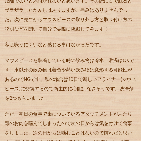
距離でないと気付かれないと思います。その際に舌で触ると
ザラザラしたかんじはありますが、痛みはありませんでし
た。次に先生からマウスピースの取り外し方と取り付け方の
説明などを聞いて自分で実際に挑戦してみます！
私は喋りにくいなと感じる事はなかったです。
マウスピースを装着している時の飲み物は冷水、常温は
OK
で
す。水以外の飲み物は着色や熱い飲み物は変形する可能性が
あるので
NG
です。私の場合は
10
日で新しいアライナー
(
マウス
ピース
)
に交換するので衛生的に心配はなさそうです。洗浄剤
を
2
つもらいました。
ただ、初日の食事で歯についているアタッチメントがあたり
頬のお肉を噛んでしまったので次の日からは気を付けて食事
をしました。次の日からは噛むことはないので慣れだと思い