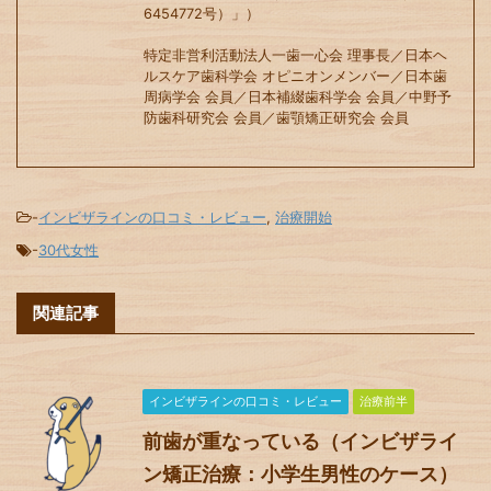
6454772号）」）
特定非営利活動法人一歯一心会 理事長／日本ヘ
ルスケア歯科学会 オピニオンメンバー／日本歯
周病学会 会員／日本補綴歯科学会 会員／中野予
防歯科研究会 会員／歯顎矯正研究会 会員
-
インビザラインの口コミ・レビュー
,
治療開始
-
30代女性
関連記事
インビザラインの口コミ・レビュー
治療前半
前歯が重なっている（インビザライ
ン矯正治療：小学生男性のケース）