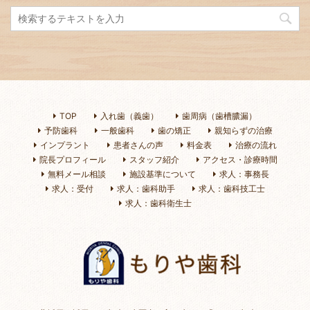
TOP
入れ歯（義歯）
歯周病（歯槽膿漏）
予防歯科
一般歯科
歯の矯正
親知らずの治療
インプラント
患者さんの声
料金表
治療の流れ
院長プロフィール
スタッフ紹介
アクセス・診療時間
無料メール相談
施設基準について
求人：事務長
求人：受付
求人：歯科助手
求人：歯科技工士
求人：歯科衛生士