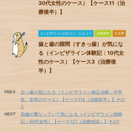
30代女性のケース）【ケース11（治
療後半）】
インビザラインの口コミ・レビュー
治療後半
すき間
歯と歯の隙間（すきっ歯）が気にな
る（インビザライン体験記：10代女
性のケース）【ケース3（治療後
半）】
PREV
出っ歯が気になる（インビザライン矯正治療：中学
生 女性のケース）【ケース114（治療前半）】その
3
NEXT
前歯が重なっていて気になる（インビザライン体験
記：50代女性）【ケース127（治療相談）】その1