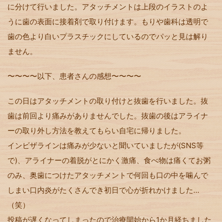
に分けて行いました。アタッチメントは上段のイラストのよ
うに歯の表面に接着剤で取り付けます。もりや歯科は透明で
歯の色より白いプラスチックにしているのでパッと見は解り
ません。
〜〜〜〜以下、患者さんの感想〜〜〜〜
この日はアタッチメントの取り付けと抜歯を行いました。抜
歯は前回より痛みがありませんでした。抜歯の後はアライナ
ーの取り外し方法を教えてもらい自宅に帰りました。
インビザラインは痛みが少ないと聞いていましたが(SNS等
で)、アライナーの着脱がとにかく激痛、食べ物は痛くてお粥
のみ、奥歯につけたアタッチメントで何回も口の中を噛んで
しまい口内炎がたくさんでき初日で心が折れかけました…
（笑）
投稿が遅くなってしまったので治療開始から1か月経ちました