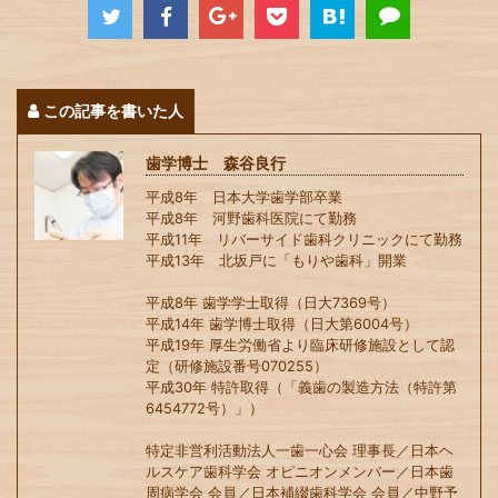
この記事を書いた人
歯学博士 森谷良行
平成8年 日本大学歯学部卒業
平成8年 河野歯科医院にて勤務
平成11年 リバーサイド歯科クリニックにて勤務
平成13年 北坂戸に「もりや歯科」開業
平成8年 歯学学士取得（日大7369号）
平成14年 歯学博士取得（日大第6004号）
平成19年 厚生労働省より臨床研修施設として認
定（研修施設番号070255）
平成30年 特許取得（「義歯の製造方法（特許第
6454772号）」）
特定非営利活動法人一歯一心会 理事長／日本ヘ
ルスケア歯科学会 オピニオンメンバー／日本歯
周病学会 会員／日本補綴歯科学会 会員／中野予