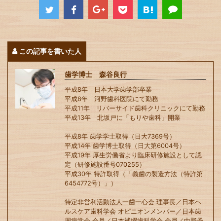
この記事を書いた人
歯学博士 森谷良行
平成8年 日本大学歯学部卒業
平成8年 河野歯科医院にて勤務
平成11年 リバーサイド歯科クリニックにて勤務
平成13年 北坂戸に「もりや歯科」開業
平成8年 歯学学士取得（日大7369号）
平成14年 歯学博士取得（日大第6004号）
平成19年 厚生労働省より臨床研修施設として認
定（研修施設番号070255）
平成30年 特許取得（「義歯の製造方法（特許第
6454772号）」）
特定非営利活動法人一歯一心会 理事長／日本ヘ
ルスケア歯科学会 オピニオンメンバー／日本歯
周病学会 会員／日本補綴歯科学会 会員／中野予