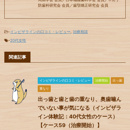
防歯科研究会 会員／歯顎矯正研究会 会員
-
インビザラインの口コミ・レビュー
,
治療相談
-
20代女性
関連記事
インビザラインの口コミ・レビュー
治療開始
出っ歯
重なり
出っ歯と歯と歯の重なり、奥歯噛ん
でいない事が気になる（インビザラ
イン体験記：40代女性のケース）
【ケース59（治療開始）】