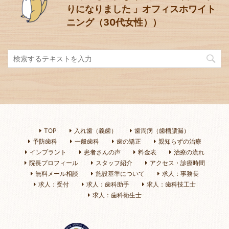
りになりました 」オフィスホワイト
ニング（30代女性））
TOP
入れ歯（義歯）
歯周病（歯槽膿漏）
予防歯科
一般歯科
歯の矯正
親知らずの治療
インプラント
患者さんの声
料金表
治療の流れ
院長プロフィール
スタッフ紹介
アクセス・診療時間
無料メール相談
施設基準について
求人：事務長
求人：受付
求人：歯科助手
求人：歯科技工士
求人：歯科衛生士