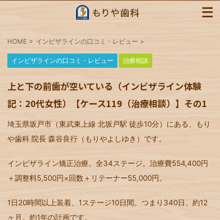
HOME
>
インビザラインの口コミ・レビュー
>
インビザラインの口コミ・レビュー
治療相談
上と下の前歯が空いている（インビザライン体験
記：20代女性）【ケース119（治療相談）】その1
埼玉県坂戸市（東武東上線 北坂戸駅 徒歩10分）にある、もり
や歯科 院長 森谷良行（もりやよしゆき）です。
インビザライン矯正治療。全34ステージ。治療費554,400円
＋調整料5,500円×回数＋リテーナー55,000円。
1日20時間以上装着、1ステージ10日間。つまり340日、約12
ヶ月。約1年の計画です。