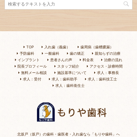
TOP
入れ歯（義歯）
歯周病（歯槽膿漏）
予防歯科
一般歯科
歯の矯正
親知らずの治療
インプラント
患者さんの声
料金表
治療の流れ
院長プロフィール
スタッフ紹介
アクセス・診療時間
無料メール相談
施設基準について
求人：事務長
求人：受付
求人：歯科助手
求人：歯科技工士
求人：歯科衛生士
北坂戸（坂戸）の歯科・歯医者・入れ歯なら「もりや歯科」へ