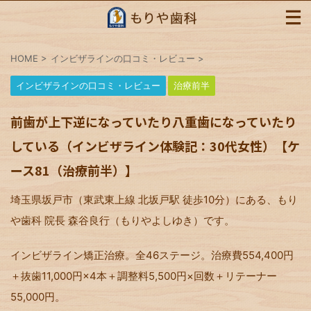
HOME
>
インビザラインの口コミ・レビュー
>
インビザラインの口コミ・レビュー
治療前半
前歯が上下逆になっていたり八重歯になっていたり
している（インビザライン体験記：30代女性）【ケ
ース81（治療前半）】
埼玉県坂戸市（東武東上線 北坂戸駅 徒歩10分）にある、もり
や歯科 院長 森谷良行（もりやよしゆき）です。
インビザライン矯正治療。全46ステージ。治療費554,400円
＋抜歯11,000円×4本＋調整料5,500円×回数＋リテーナー
55,000円。