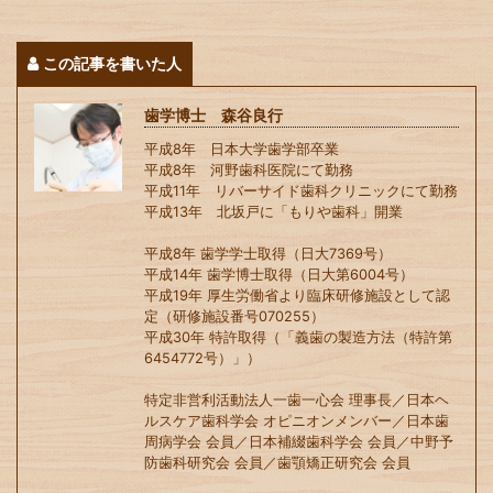
この記事を書いた人
歯学博士 森谷良行
平成8年 日本大学歯学部卒業
平成8年 河野歯科医院にて勤務
平成11年 リバーサイド歯科クリニックにて勤務
平成13年 北坂戸に「もりや歯科」開業
平成8年 歯学学士取得（日大7369号）
平成14年 歯学博士取得（日大第6004号）
平成19年 厚生労働省より臨床研修施設として認
定（研修施設番号070255）
平成30年 特許取得（「義歯の製造方法（特許第
6454772号）」）
特定非営利活動法人一歯一心会 理事長／日本ヘ
ルスケア歯科学会 オピニオンメンバー／日本歯
周病学会 会員／日本補綴歯科学会 会員／中野予
防歯科研究会 会員／歯顎矯正研究会 会員