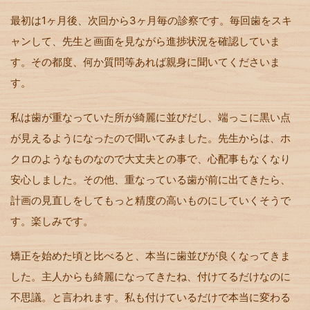
最初は
1
ヶ月後、次回から
3
ヶ月毎の診察です。毎回歯をスキ
ャンして、先生と画面を見ながら進捗状況を確認していま
す。その都度、何か質問等あれば親身に聞いてくださいま
す。
私は歯が重なっていた所が綺麗に並びだし、端っこに黒い点
が見えるようになったので聞いてみました。先生からは、ホ
クロのようなものなので大丈夫との事で、心配事もなくなり
安心しました。その他、重なっている歯が前に出てきたら、
計画の見直しをしてもっと精度の高いものにしていくそうで
す。楽しみです。
矯正を始めた頃と比べると、本当に歯並びが良くなってきま
した。主人からも綺麗になってきたね、付けてるだけなのに
不思議。と言われます。私も付けているだけで本当に変わる