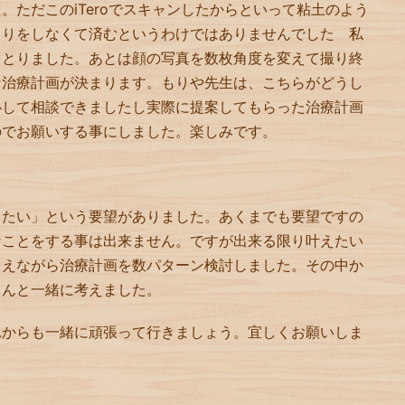
。ただこのiTeroでスキャンしたからといって粘土のよう
とりをしなくて済むというわけではありませんでした 私
をとりました。あとは顔の写真を数枚角度を変えて撮り終
な治療計画が決まります。もりや先生は、こちらがどうし
心して相談できましたし実際に提案してもらった治療計画
のでお願いする事にしました。楽しみです。
きたい」という要望がありました。あくまでも要望ですの
なことをする事は出来ません。ですが出来る限り叶えたい
まえながら治療計画を数パターン検討しました。その中か
さんと一緒に考えました。
れからも一緒に頑張って行きましょう。宜しくお願いしま