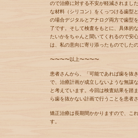
ので治療に対する不安が軽減されました
な材料（シリコン）をくっつける歯型
の場合デジタルとアナログ両方で歯型
了です。そして検査をもとに、具体的
たいかをちゃんと聞いてくれるので安
は、私の意向に寄り添ったものでした
〜〜〜〜以上〜〜〜〜
患者さんから、「可能であれば歯を抜
で、治療計画が成立しないような無謀
と考えています。今回は検査結果を踏
ら歯を抜かない計画で行うことを患者
矯正治療は長期間かかりますので、こ
す。