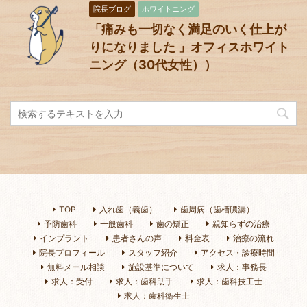
院長ブログ
ホワイトニング
「痛みも一切なく満足のいく仕上が
りになりました 」オフィスホワイト
ニング（30代女性））
TOP
入れ歯（義歯）
歯周病（歯槽膿漏）
予防歯科
一般歯科
歯の矯正
親知らずの治療
インプラント
患者さんの声
料金表
治療の流れ
院長プロフィール
スタッフ紹介
アクセス・診療時間
無料メール相談
施設基準について
求人：事務長
求人：受付
求人：歯科助手
求人：歯科技工士
求人：歯科衛生士