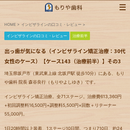
HOME
>
インビザラインの口コミ・レビュー
>
インビザラインの口コミ・レビュー
治療前半
出っ歯が気になる（インビザライン矯正治療：30代
女性のケース）【ケース143（治療前半）】その3
埼玉県坂戸市（東武東上線 北坂戸駅 徒歩10分）にある、もり
や歯科 院長 森谷良行（もりやよしゆき）です。
インビザライン矯正治療。全71ステージ。治療費613,360円
+初回調整料16,500円+調整料5,500円×回数＋リテーナー
55,000円。
1日20時間以上装着、1ステージ10日間。つまり710日、約24