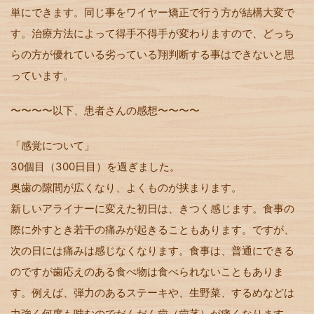
単にできます。同じ事をワイヤー矯正で行う方が結構大変で
す。治療方法によって得手不得手が変わりますので、どっち
らの方が優れている劣っている翔判断する事はできないと思
っています。
〜〜〜〜以下、患者さんの感想〜〜〜〜
「感覚について」
30個目（300日目）を過ぎました。
奥歯の隙間が広くなり、よくものが挟まります。
新しいアライナーに変えた初日は、きつく感じます。食事の
際に外すとき若干の痛みが起きることもあります。ですが、
次の日には痛みは感じなくなります。食事は、普通にできる
のですが歯応えのある食べ物は食べられないこともありま
す。例えば、弾力のあるステーキや、生野菜、するめなどは
力強く何度も噛むのでだんだん歯（歯茎）が痛くなります。