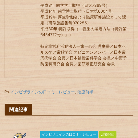
平成8年 歯学学士取得（日大7369号）
平成14年 歯学博士取得（日大第6004号）
平成19年 厚生労働省より臨床研修施設として認
定（研修施設番号070255）
平成30年 特許取得（「義歯の製造方法（特許第
6454772号）」）
特定非営利活動法人一歯一心会 理事長／日本ヘ
ルスケア歯科学会 オピニオンメンバー／日本歯
周病学会 会員／日本補綴歯科学会 会員／中野予
防歯科研究会 会員／歯顎矯正研究会 会員
-
インビザラインの口コミ・レビュー
,
治療前半
関連記事
インビザラインの口コミ・レビュー
治療開始