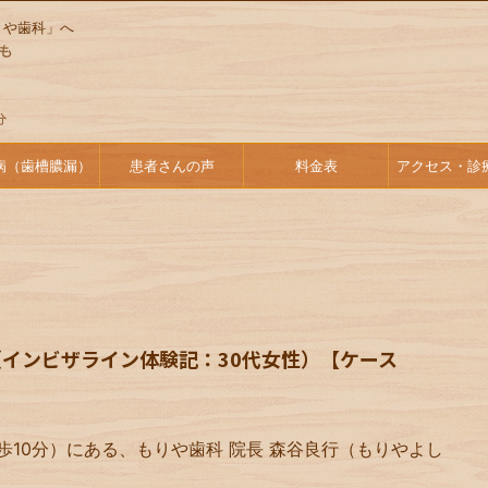
りや歯科」へ
病（歯槽膿漏）
患者さんの声
料金表
アクセス・診
インビザライン体験記：30代女性）【ケース
歩10分）にある、もりや歯科 院長 森谷良行（もりやよし