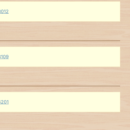
3012
3109
4201