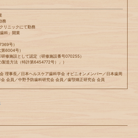
業
勤務
科クリニックにて勤務
や歯科」開業
369号）
第6004号）
床研修施設として認定（研修施設番号070255）
の製造方法（特許第6454772号）」）
会 理事長／日本ヘルスケア歯科学会 オピニオンメンバー／日本歯周
会 会員／中野予防歯科研究会 会員／歯顎矯正研究会 会員
談