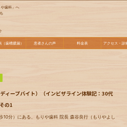
りや歯科」へ
病（歯槽膿漏）
患者さんの声
料金表
アクセス・診
談
ディープバイト）（インビザライン体験記：30代
その1
歩10分）にある、もりや歯科 院長 森谷良行（もりやよし