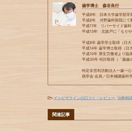
歯学博士 森谷良行
平成8年 日本大学歯学部卒
平成8年 河野歯科医院にて
平成11年 リバーサイド歯
平成13年 北坂戸に「もり
平成8年 歯学学士取得（日大7
平成14年 歯学博士取得（日大
平成19年 厚生労働省より臨
平成30年 特許取得（「義歯
特定非営利活動法人一歯一心
病学会 会員／日本補綴歯科学
-
インビザラインの口コミ・レビュー
,
治療相
関連記事