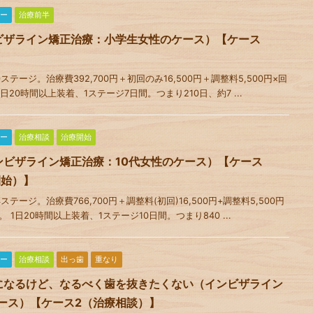
ー
治療前半
ビザライン矯正治療：小学生女性のケース）【ケース
テージ。治療費392,700円＋初回のみ16,500円＋調整料5,500円×回
1日20時間以上装着、1ステージ7日間。つまり210日、約7 ...
ー
治療相談
治療開始
ンビザライン矯正治療：10代女性のケース）【ケース
開始）】
ージ。治療費766,700円＋調整料(初回)16,500円+調整料5,500円
。 1日20時間以上装着、1ステージ10日間。つまり840 ...
ー
治療相談
出っ歯
重なり
になるけど、なるべく歯を抜きたくない（インビザライン
ース）【ケース2（治療相談）】