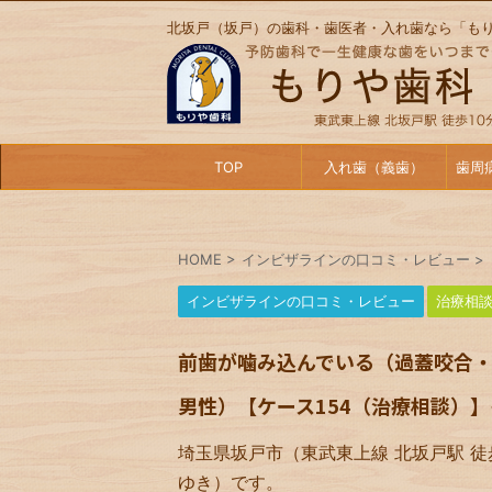
北坂戸（坂戸）の歯科・歯医者・入れ歯なら「も
TOP
入れ歯（義歯）
歯周
HOME
>
インビザラインの口コミ・レビュー
>
インビザラインの口コミ・レビュー
治療相
前歯が噛み込んでいる（過蓋咬合・
男性）【ケース154（治療相談）】
埼玉県坂戸市（東武東上線 北坂戸駅 徒
ゆき）です。