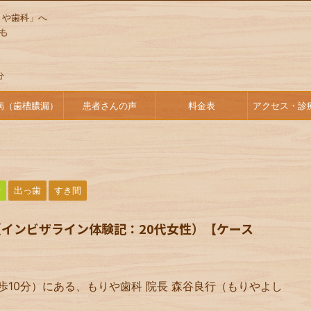
りや歯科」へ
病（歯槽膿漏）
患者さんの声
料金表
アクセス・診
始
出っ歯
すき間
インビザライン体験記：20代女性）【ケース
歩10分）にある、もりや歯科 院長 森谷良行（もりやよし