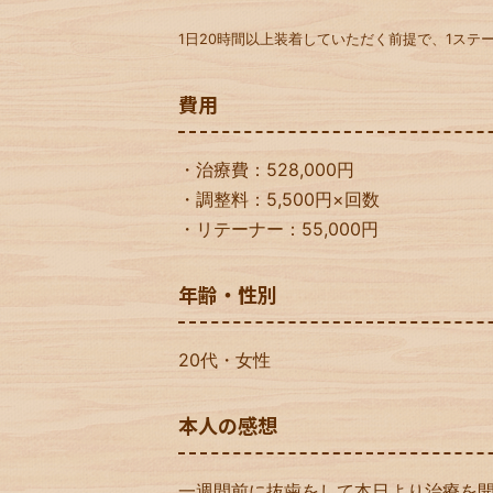
1日20時間以上装着していただく前提で、1ステー
費用
・治療費：528,000円
・調整料：5,500円×回数
・リテーナー：55,000円
年齢・性別
20代・女性
本人の感想
一週間前に抜歯をして本日より治療を