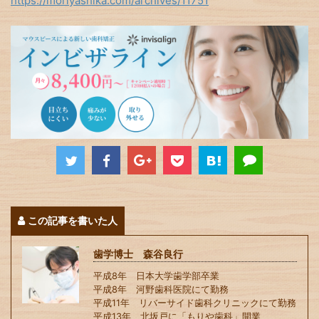
https://moriyashika.com/archives/11751
この記事を書いた人
歯学博士 森谷良行
平成8年 日本大学歯学部卒業
平成8年 河野歯科医院にて勤務
平成11年 リバーサイド歯科クリニックにて勤務
平成13年 北坂戸に「もりや歯科」開業