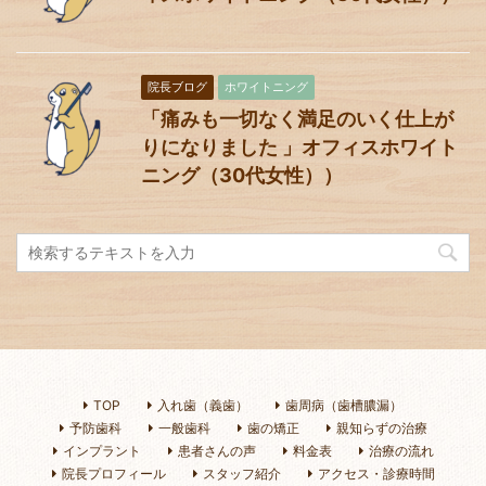
院長ブログ
ホワイトニング
「痛みも一切なく満足のいく仕上が
りになりました 」オフィスホワイト
ニング（30代女性））
TOP
入れ歯（義歯）
歯周病（歯槽膿漏）
予防歯科
一般歯科
歯の矯正
親知らずの治療
インプラント
患者さんの声
料金表
治療の流れ
院長プロフィール
スタッフ紹介
アクセス・診療時間