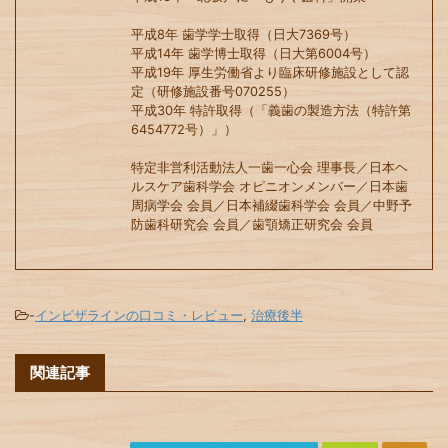
平成8年 歯学学士取得（日大7369号）
平成14年 歯学博士取得（日大第6004号）
平成19年 厚生労働省より臨床研修施設として認
定（研修施設番号070255）
平成30年 特許取得（「義歯の製造方法（特許第
6454772号）」）
特定非営利活動法人一歯一心会 理事長／日本ヘ
ルスケア歯科学会 オピニオンメンバー／日本歯
周病学会 会員／日本補綴歯科学会 会員／中野予
防歯科研究会 会員／歯顎矯正研究会 会員
-
インビザラインの口コミ・レビュー
,
治療後半
関連記事