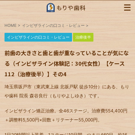
HOME
>
インビザラインの口コミ・レビュー
>
インビザラインの口コミ・レビュー
治療後半
前歯の大きさと歯と歯が重なっていることが気にな
る（インビザライン体験記：30代女性）【ケース
112（治療後半）】その4
埼玉県坂戸市（東武東上線 北坂戸駅 徒歩10分）にある、もり
や歯科 院長 森谷良行（もりやよしゆき）です。
インビザライン矯正治療。全46ステージ。治療費554,400円
＋調整料5,500円×回数＋リテーナー55,000円。
1日20時間以上装着、1ステージ10日間。つまり460日、約16