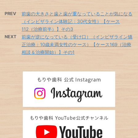
PREV
前歯の大きさと歯と歯が重なっていることが気になる
（インビザライン体験記：30代女性）【ケース
112（治療前半）】その3
NEXT
前歯が逆になっている（受け口）（インビザライン矯
正治療：10歳未満女性のケース）【ケース169（治療
相談＆治療開始）】その1