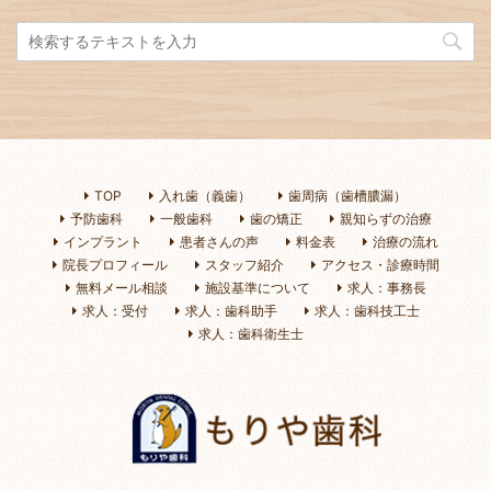
TOP
入れ歯（義歯）
歯周病（歯槽膿漏）
予防歯科
一般歯科
歯の矯正
親知らずの治療
インプラント
患者さんの声
料金表
治療の流れ
院長プロフィール
スタッフ紹介
アクセス・診療時間
無料メール相談
施設基準について
求人：事務長
求人：受付
求人：歯科助手
求人：歯科技工士
求人：歯科衛生士