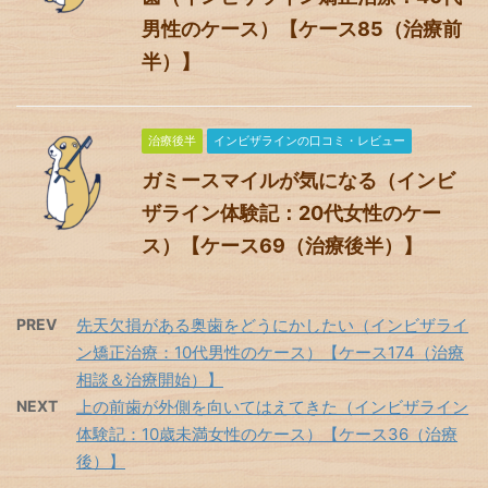
男性のケース）【ケース85（治療前
半）】
治療後半
インビザラインの口コミ・レビュー
ガミースマイルが気になる（インビ
ザライン体験記：20代女性のケー
ス）【ケース69（治療後半）】
PREV
先天欠損がある奥歯をどうにかしたい（インビザライ
ン矯正治療：10代男性のケース）【ケース174（治療
相談＆治療開始）】
NEXT
上の前歯が外側を向いてはえてきた（インビザライン
体験記：10歳未満女性のケース）【ケース36（治療
後）】