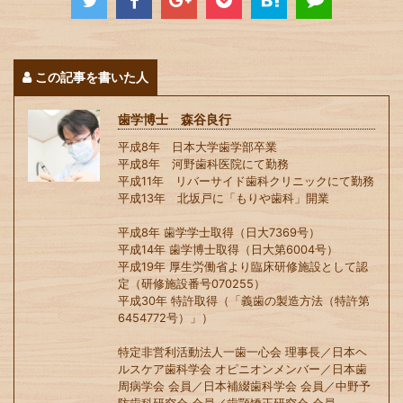
この記事を書いた人
歯学博士 森谷良行
平成8年 日本大学歯学部卒業
平成8年 河野歯科医院にて勤務
平成11年 リバーサイド歯科クリニックにて勤務
平成13年 北坂戸に「もりや歯科」開業
平成8年 歯学学士取得（日大7369号）
平成14年 歯学博士取得（日大第6004号）
平成19年 厚生労働省より臨床研修施設として認
定（研修施設番号070255）
平成30年 特許取得（「義歯の製造方法（特許第
6454772号）」）
特定非営利活動法人一歯一心会 理事長／日本ヘ
ルスケア歯科学会 オピニオンメンバー／日本歯
周病学会 会員／日本補綴歯科学会 会員／中野予