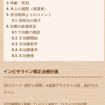
年齢・性別
本人の感想（保護者）
担当医師よりのコメント
現時点の様子
治療の経過状況
1:治療の相談
2:治療開始
3:治療前半
4:治療後半
5:治療後
インビザライン矯正治療計画
30ステージ（約7ヶ月間）→追加アライナー２回、合計72ス
テージ
1日20時間以上装着していただく前提で、1ステージは10日間。