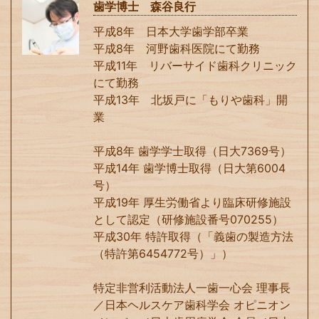
歯学博士 森谷良行
平成8年 日本大学歯学部卒業
平成8年 河野歯科医院にて勤務
平成11年 リバーサイド歯科クリニック
にて勤務
平成13年 北坂戸に「もりや歯科」開
業
平成8年 歯学学士取得（日大7369号）
平成14年 歯学博士取得（日大第6004
号）
平成19年 厚生労働省より臨床研修施設
として認定（研修施設番号070255）
平成30年 特許取得（「義歯の製造方法
（特許第6454772号）」）
特定非営利活動法人一歯一心会 理事長
／日本ヘルスケア歯科学会 オピニオン