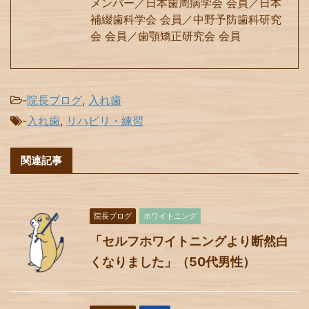
メンバー／日本歯周病学会 会員／日本
補綴歯科学会 会員／中野予防歯科研究
会 会員／歯顎矯正研究会 会員
-
院長ブログ
,
入れ歯
-
入れ歯
,
リハビリ・練習
関連記事
院長ブログ
ホワイトニング
「セルフホワイトニングより断然白
くなりました」（50代男性）