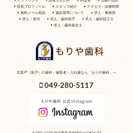
インプラント
患者さんの声
料金表
治療の流れ
院長プロフィール
スタッフ紹介
アクセス・診療時間
無料メール相談
施設基準について
求人：事務長
求人：受付
求人：歯科助手
求人：歯科技工士
求人：歯科衛生士
北坂戸（坂戸）の歯科・歯医者・入れ歯なら「もりや歯科」へ
049-280-5117
〒350-0275 埼玉県坂戸市伊豆の山町4-57