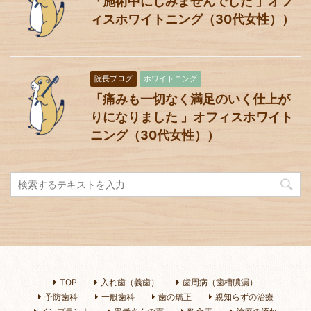
「施術中にしみませんでした 」オフ
ィスホワイトニング（30代女性））
院長ブログ
ホワイトニング
「痛みも一切なく満足のいく仕上が
りになりました 」オフィスホワイト
ニング（30代女性））
TOP
入れ歯（義歯）
歯周病（歯槽膿漏）
予防歯科
一般歯科
歯の矯正
親知らずの治療