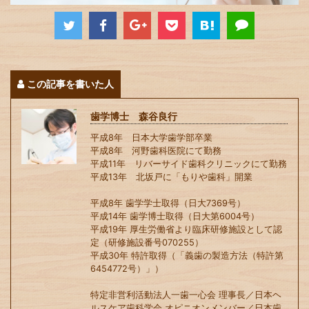
この記事を書いた人
歯学博士 森谷良行
平成8年 日本大学歯学部卒業
平成8年 河野歯科医院にて勤務
平成11年 リバーサイド歯科クリニックにて勤務
平成13年 北坂戸に「もりや歯科」開業
平成8年 歯学学士取得（日大7369号）
平成14年 歯学博士取得（日大第6004号）
平成19年 厚生労働省より臨床研修施設として認
定（研修施設番号070255）
平成30年 特許取得（「義歯の製造方法（特許第
6454772号）」）
特定非営利活動法人一歯一心会 理事長／日本ヘ
ルスケア歯科学会 オピニオンメンバー／日本歯