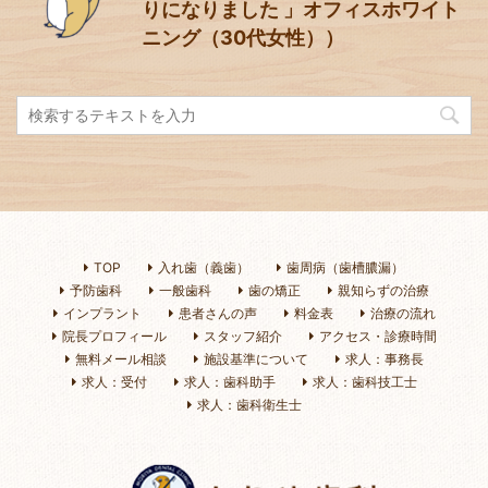
りになりました 」オフィスホワイト
ニング（30代女性））
TOP
入れ歯（義歯）
歯周病（歯槽膿漏）
予防歯科
一般歯科
歯の矯正
親知らずの治療
インプラント
患者さんの声
料金表
治療の流れ
院長プロフィール
スタッフ紹介
アクセス・診療時間
無料メール相談
施設基準について
求人：事務長
求人：受付
求人：歯科助手
求人：歯科技工士
求人：歯科衛生士