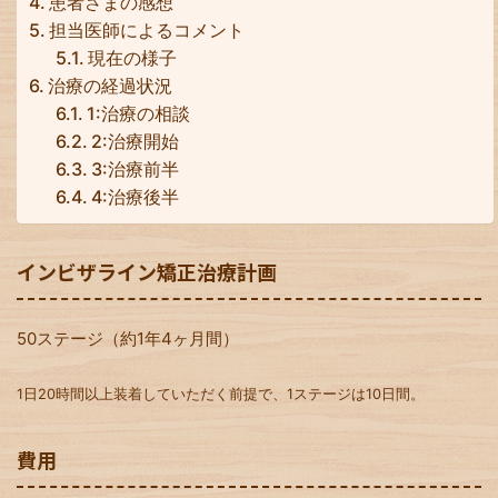
患者さまの感想
担当医師によるコメント
現在の様子
治療の経過状況
1:治療の相談
2:治療開始
3:治療前半
4:治療後半
インビザライン矯正治療計画
50ステージ（約1年4ヶ月間）
1日20時間以上装着していただく前提で、1ステージは10日間。
費用