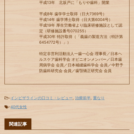
平成13年 北坂戸に「もりや歯科」開業
平成8年 歯学学士取得（日大7369号）
平成14年 歯学博士取得（日大第6004号）
平成19年 厚生労働省より臨床研修施設として認
定（研修施設番号070255）
平成30年 特許取得（「義歯の製造方法（特許第
6454772号）」）
特定非営利活動法人一歯一心会 理事長／日本ヘ
ルスケア歯科学会 オピニオンメンバー／日本歯
周病学会 会員／日本補綴歯科学会 会員／中野予
防歯科研究会 会員／歯顎矯正研究会 会員
-
インビザラインの口コミ・レビュー
,
治療前半
,
重なり
-
40代女性
関連記事