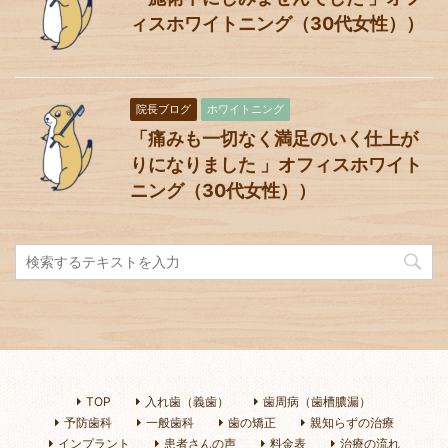
ィスホワイトニング（30代女性））
院長ブログ
ホワイトニング
「痛みも一切なく満足のいく仕上が
りになりました 」オフィスホワイト
ニング（30代女性））
TOP
入れ歯（義歯）
歯周病（歯槽膿漏）
予防歯科
一般歯科
歯の矯正
親知らずの治療
インプラント
患者さんの声
料金表
治療の流れ