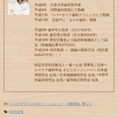
平成8年 日本大学歯学部卒業
平成8年 河野歯科医院にて勤務
平成11年 リバーサイド歯科クリニックにて勤務
平成13年 北坂戸に「もりや歯科」開業
平成8年 歯学学士取得（日大7369号）
平成14年 歯学博士取得（日大第6004号）
平成19年 厚生労働省より臨床研修施設として認
定（研修施設番号070255）
平成30年 特許取得（「義歯の製造方法（特許第
6454772号）」）
特定非営利活動法人一歯一心会 理事長／日本ヘ
ルスケア歯科学会 オピニオンメンバー／日本歯
周病学会 会員／日本補綴歯科学会 会員／中野予
防歯科研究会 会員／歯顎矯正研究会 会員
-
インビザラインの口コミ・レビュー
,
治療開始
,
重なり
-
40代女性