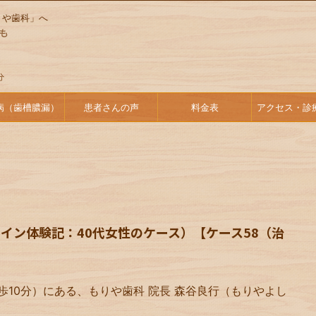
りや歯科」へ
病（歯槽膿漏）
患者さんの声
料金表
アクセス・診
イン体験記：40代女性のケース）【ケース58（治
歩10分）にある、もりや歯科 院長 森谷良行（もりやよし