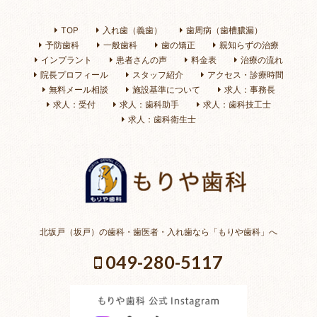
TOP
入れ歯（義歯）
歯周病（歯槽膿漏）
予防歯科
一般歯科
歯の矯正
親知らずの治療
インプラント
患者さんの声
料金表
治療の流れ
院長プロフィール
スタッフ紹介
アクセス・診療時間
無料メール相談
施設基準について
求人：事務長
求人：受付
求人：歯科助手
求人：歯科技工士
求人：歯科衛生士
北坂戸（坂戸）の歯科・歯医者・入れ歯なら「もりや歯科」へ
049-280-5117