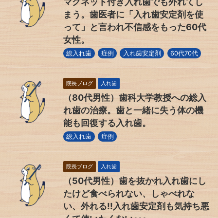
マグネット付き入れ歯でも外れてし
まう。歯医者に「入れ歯安定剤を使
って」と言われ不信感をもった60代
女性。
総入れ歯
症例
入れ歯安定剤
60代70代
院長ブログ
入れ歯
（80代男性）歯科大学教授への総入
れ歯の治療。歯と一緒に失う体の機
能も回復する入れ歯。
総入れ歯
症例
院長ブログ
入れ歯
（50代男性）歯を抜かれ入れ歯にし
たけど食べられない、しゃべれな
い、外れる!!入れ歯安定剤も気持ち悪