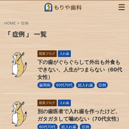
HOME
>
症例
「 症例 」 一覧
院長ブログ
入れ歯
下の歯がぐらぐらして外出も外食も
できない、人生がつまらない（60代
女性）
歯周病
60代70代
総入れ歯
症例
院長ブログ
入れ歯
別の歯医者で入れ歯を作ったけど、
ガタガタして噛めない（70代女性）
60代70代
総入れ歯
症例