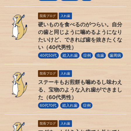
院長ブログ
入れ歯
硬いものを食べるのがつらい。自分
の歯と同じように噛めるようになり
たいけど、できれば歯を抜きたくな
い（40代男性）
40代50代
総入れ歯
症例
虫歯
歯周病
院長ブログ
入れ歯
ステーキもお煎餅も噛めるし味わえ
る、宝物のような入れ歯ができまし
た（60代男性）
60代70代
総入れ歯
症例
院長ブログ
入れ歯