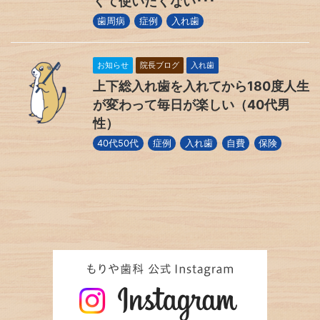
くて使いたくない･･･
歯周病
症例
入れ歯
お知らせ
院長ブログ
入れ歯
上下総入れ歯を入れてから180度人生
が変わって毎日が楽しい（40代男
性）
40代50代
症例
入れ歯
自費
保険