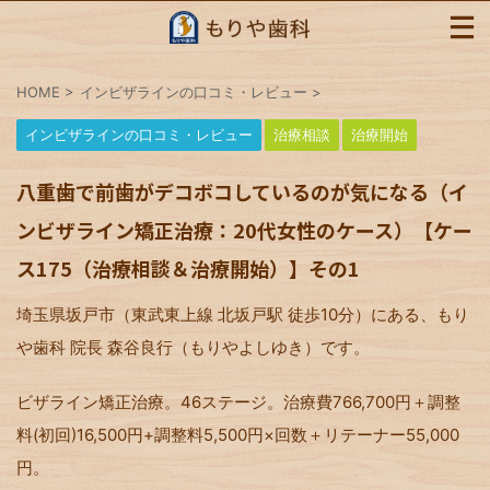
HOME
>
インビザラインの口コミ・レビュー
>
インビザラインの口コミ・レビュー
治療相談
治療開始
八重歯で前歯がデコボコしているのが気になる（イ
ンビザライン矯正治療：20代女性のケース）【ケー
ス175（治療相談＆治療開始）】その1
埼玉県坂戸市（東武東上線 北坂戸駅 徒歩10分）にある、もり
や歯科 院長 森谷良行（もりやよしゆき）です。
ビザライン矯正治療。46ステージ。治療費766,700円＋調整
料(初回)16,500円+調整料5,500円×回数＋リテーナー55,000
円。