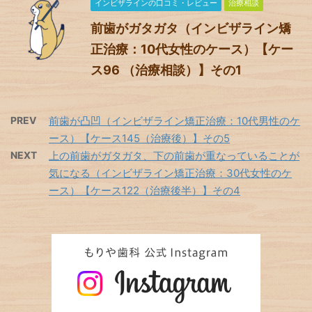
インビザラインの口コミ・レビュー
治療相談
前歯がガタガタ（インビザライン矯
正治療：10代女性のケース）【ケー
ス96 （治療相談）】その1
PREV
前歯が凸凹（インビザライン矯正治療：10代男性のケ
ース）【ケース145（治療後）】その5
NEXT
上の前歯がガタガタ、下の前歯が重なっていることが
気になる（インビザライン矯正治療：30代女性のケ
ース）【ケース122（治療後半）】その4