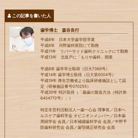
この記事を書いた人
歯学博士 森谷良行
平成8年 日本大学歯学部卒業
平成8年 河野歯科医院にて勤務
平成11年 リバーサイド歯科クリニックにて勤務
平成13年 北坂戸に「もりや歯科」開業
平成8年 歯学学士取得（日大7369号）
平成14年 歯学博士取得（日大第6004号）
平成19年 厚生労働省より臨床研修施設として認
定（研修施設番号070255）
平成30年 特許取得（「義歯の製造方法（特許第
6454772号）」）
特定非営利活動法人一歯一心会 理事長／日本ヘ
ルスケア歯科学会 オピニオンメンバー／日本歯
周病学会 会員／日本補綴歯科学会 会員／中野予
防歯科研究会 会員／歯顎矯正研究会 会員