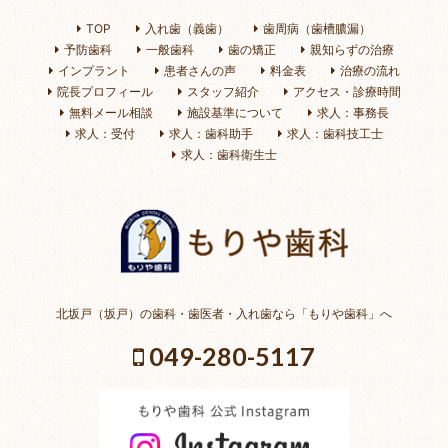
TOP
入れ歯（義歯）
歯周病（歯槽膿漏）
予防歯科
一般歯科
歯の矯正
親知らずの治療
インプラント
患者さんの声
料金表
治療の流れ
院長プロフィール
スタッフ紹介
アクセス・診療時間
無料メール相談
施設基準について
求人：事務長
求人：受付
求人：歯科助手
求人：歯科技工士
求人：歯科衛生士
北坂戸（坂戸）の歯科・歯医者・入れ歯なら「もりや歯科」へ
049-280-5117