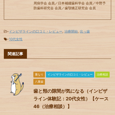
周病学会 会員／日本補綴歯科学会 会員／中野予
防歯科研究会 会員／歯顎矯正研究会 会員
-
インビザラインの口コミ・レビュー
,
治療開始
,
出っ歯
-
10代女性
関連記事
重なり
インビザラインの口コミ・レビュー
治療相談
八重歯
歯と頬の隙間が気になる（インビザ
ライン体験記：20代女性）【ケース
46（治療相談）】