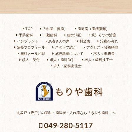
TOP
入れ歯（義歯）
歯周病（歯槽膿漏）
予防歯科
一般歯科
歯の矯正
親知らずの治療
インプラント
患者さんの声
料金表
治療の流れ
院長プロフィール
スタッフ紹介
アクセス・診療時間
無料メール相談
施設基準について
求人：事務長
求人：受付
求人：歯科助手
求人：歯科技工士
求人：歯科衛生士
北坂戸（坂戸）の歯科・歯医者・入れ歯なら「もりや歯科」へ
049-280-5117