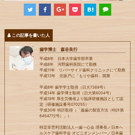
この記事を書いた人
歯学博士 森谷良行
平成8年 日本大学歯学部卒業
平成8年 河野歯科医院にて勤務
平成11年 リバーサイド歯科クリニックにて勤務
平成13年 北坂戸に「もりや歯科」開業
平成8年 歯学学士取得（日大7369号）
平成14年 歯学博士取得（日大第6004号）
平成19年 厚生労働省より臨床研修施設として認
定（研修施設番号070255）
平成30年 特許取得（「義歯の製造方法（特許第
6454772号）」）
特定非営利活動法人一歯一心会 理事長／日本ヘ
ルスケア歯科学会 オピニオンメンバー／日本歯