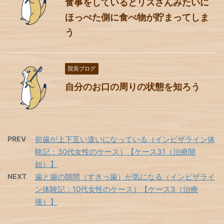
食事をしているとリスさんみたいに
ほっぺた側に食べ物が貯まってしま
う
院長ブログ
自分のお口の周りの状態を知ろう
PREV
前歯が上下互い違いになっている（インビザライン体
験記：30代女性のケース）【ケース31（治療開
始）】
NEXT
歯と歯の隙間（すきっ歯）が気になる（インビザライ
ン体験記：10代女性のケース）【ケース3（治療
後）】