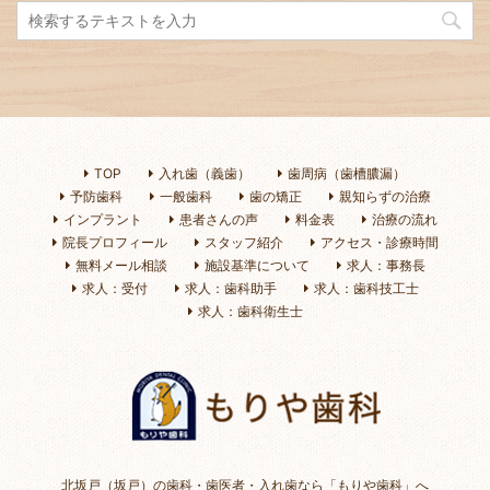
TOP
入れ歯（義歯）
歯周病（歯槽膿漏）
予防歯科
一般歯科
歯の矯正
親知らずの治療
インプラント
患者さんの声
料金表
治療の流れ
院長プロフィール
スタッフ紹介
アクセス・診療時間
無料メール相談
施設基準について
求人：事務長
求人：受付
求人：歯科助手
求人：歯科技工士
求人：歯科衛生士
北坂戸（坂戸）の歯科・歯医者・入れ歯なら「もりや歯科」へ