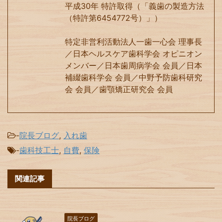
平成30年 特許取得（「義歯の製造方法
（特許第6454772号）」）
特定非営利活動法人一歯一心会 理事長
／日本ヘルスケア歯科学会 オピニオン
メンバー／日本歯周病学会 会員／日本
補綴歯科学会 会員／中野予防歯科研究
会 会員／歯顎矯正研究会 会員
-
院長ブログ
,
入れ歯
-
歯科技工士
,
自費
,
保険
関連記事
院長ブログ