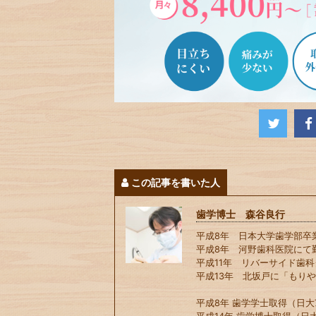
この記事を書いた人
歯学博士 森谷良行
平成8年 日本大学歯学部卒
平成8年 河野歯科医院にて
平成11年 リバーサイド歯
平成13年 北坂戸に「もり
平成8年 歯学学士取得（日大7