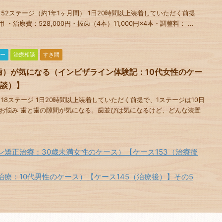
52ステージ（約1年1ヶ月間） 1日20時間以上装着していただく前提
・治療費：528,000円・抜歯（4本）11,000円×4本・調整料： ...
ー
治療相談
すき間
歯）が気になる（インビザライン体験記：10代女性のケー
相談）】
18ステージ 1日20時間以上装着していただく前提で、1ステージは10日
性 お悩み 歯と歯の隙間が気になる。歯並びは気になるけど、どんな装置
矯正治療：30歳未満女性のケース）【ケース153（治療後
療：10代男性のケース）【ケース145（治療後）】その5