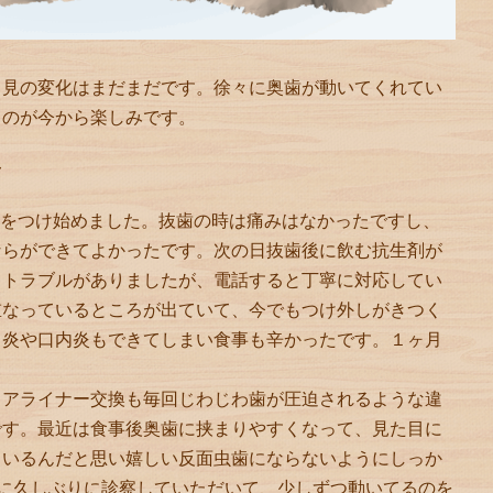
と見の変化はまだまだです。徐々に奥歯が動いてくれてい
くのが今から楽しみです。
〜
ーをつけ始めました。抜歯の時は痛みはなかったですし、
ならができてよかったです。次の日抜歯後に飲む抗生剤が
うトラブルがありましたが、電話すると丁寧に対応してい
重なっているところが出ていて、今でもつけ外しがきつく
角炎や口内炎もできてしまい食事も辛かったです。１ヶ月
。
、アライナー交換も毎回じわじわ歯が圧迫されるような違
です。最近は食事後奥歯に挟まりやすくなって、見た目に
ているんだと思い嬉しい反面虫歯にならないようにしっか
に久しぶりに診察していただいて、少しずつ動いてるのを