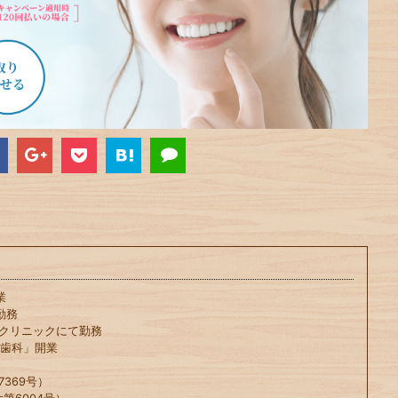
業
勤務
科クリニックにて勤務
や歯科」開業
369号）