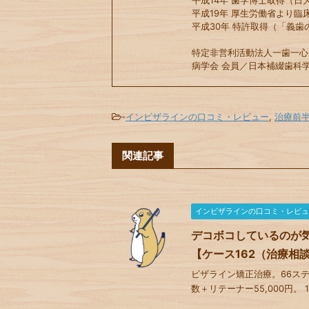
平成14年 歯学博士取得（日大
平成19年 厚生労働省より臨
平成30年 特許取得（「義歯
特定非営利活動法人一歯一心
病学会 会員／日本補綴歯科学
-
インビザラインの口コミ・レビュー
,
治療前
関連記事
インビザラインの口コミ・レビュ
デコボコしているのが
【ケース162（治療相
ビザライン矯正治療。66ステージ
数＋リテーナー55,000円。 