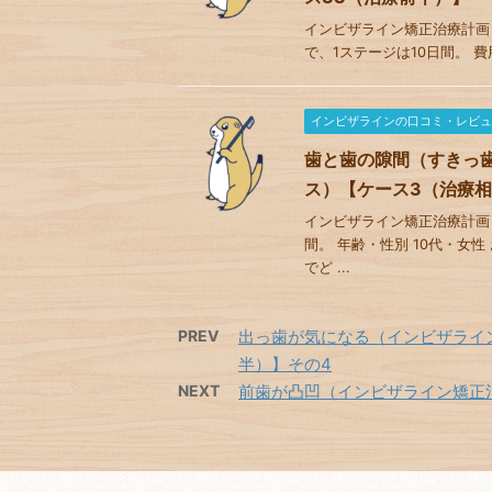
インビザライン矯正治療計画 
で、1ステージは10日間。 費用 
インビザラインの口コミ・レビュ
歯と歯の隙間（すきっ
ス）【ケース3（治療
インビザライン矯正治療計画 
間。 年齢・性別 10代・女
でど ...
PREV
出っ歯が気になる（インビザライン
半）】その4
NEXT
前歯が凸凹（インビザライン矯正治