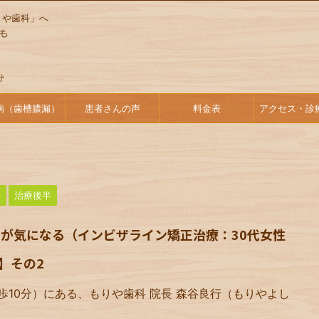
りや歯科」へ
病（歯槽膿漏）
患者さんの声
料金表
アクセス・診
半
治療後半
が気になる（インビザライン矯正治療：30代女性
】その2
歩10分）にある、もりや歯科 院長 森谷良行（もりやよし