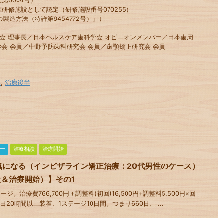
第6004号）
床研修施設として認定（研修施設番号070255）
の製造方法（特許第6454772号）」）
会 理事長／日本ヘルスケア歯科学会 オピニオンメンバー／日本歯周
会 会員／中野予防歯科研究会 会員／歯顎矯正研究会 会員
半
,
治療後半
ー
治療相談
治療開始
気になる（インビザライン矯正治療：20代男性のケース）
談＆治療開始）】その1
。治療費766,700円＋調整料(初回)16,500円+調整料5,500円×回
1日20時間以上装着、1ステージ10日間。つまり660日、 ...