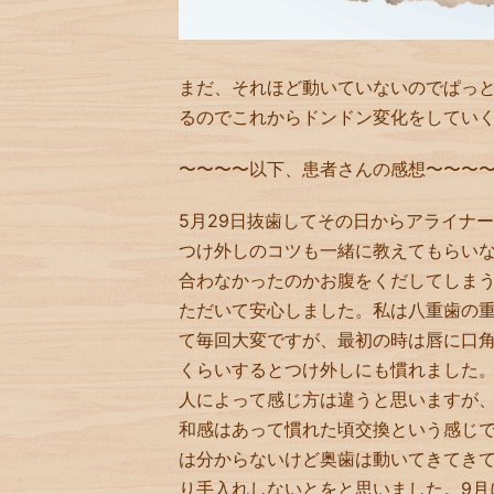
まだ、それほど動いていないのでぱっ
るのでこれからドンドン変化をしてい
〜〜〜〜以下、患者さんの感想〜〜〜
5月29日抜歯してその日からアライナ
つけ外しのコツも一緒に教えてもらい
合わなかったのかお腹をくだしてしま
ただいて安心しました。私は八重歯の
て毎回大変ですが、最初の時は唇に口
くらいするとつけ外しにも慣れました
人によって感じ方は違うと思いますが
和感はあって慣れた頃交換という感じ
は分からないけど奥歯は動いてきてき
り手入れしないとをと思いました。9月