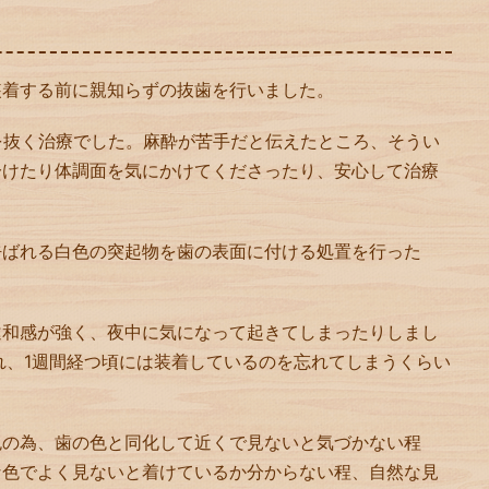
装着する前に親知らずの抜歯を行いました。
を抜く治療でした。麻酔が苦手だと伝えたところ、そうい
分けたり体調面を気にかけてくださったり、安心して治療
呼ばれる白色の突起物を歯の表面に付ける処置を行った
違和感が強く、夜中に気になって起きてしまったりしまし
れ、1週間経つ頃には装着しているのを忘れてしまうくらい
色の為、歯の色と同化して近くで見ないと気づかない程
な色でよく見ないと着けているか分からない程、自然な見