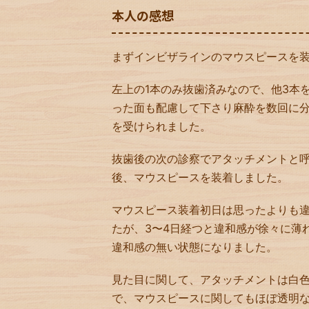
本人の感想
まずインビザラインのマウスピースを
左上の1本のみ抜歯済みなので、他3本
った面も配慮して下さり麻酔を数回に
を受けられました。
抜歯後の次の診察でアタッチメントと
後、マウスピースを装着しました。
マウスピース装着初日は思ったよりも
たが、3〜4日経つと違和感が徐々に薄
違和感の無い状態になりました。
見た目に関して、アタッチメントは白
で、マウスピースに関してもほぼ透明