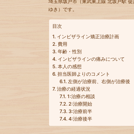
埼玉県坂戸市（東武東上線 北坂戸駅 徒
ゆき）です。
目次
インビザライン矯正治療計画
費用
年齢・性別
インビザラインの痛みについて
本人の感想
担当医師よりのコメント
左側が治療前、右側が治療後
治療の経過状況
1:治療の相談
2:治療開始
3:治療前半
4:治療後半