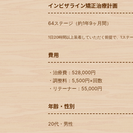
インビザライン矯正治療計画
64ステージ（約1年9ヶ月間）
1日20時間以上装着していただく前提で、1ステー
費用
・治療費：528,000円
・調整料：5,500円×回数
・リテーナー：55,000円
年齢・性別
20代・男性