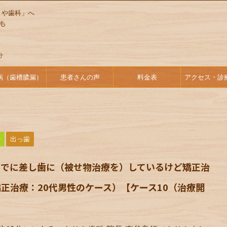
りや歯科」へ
病（歯槽膿漏）
患者さんの声
料金表
アクセス・診
始
出っ歯
すでに差し歯に（被せ物治療を）しているけど矯正治
正治療：20代男性のケース）【ケース10（治療開