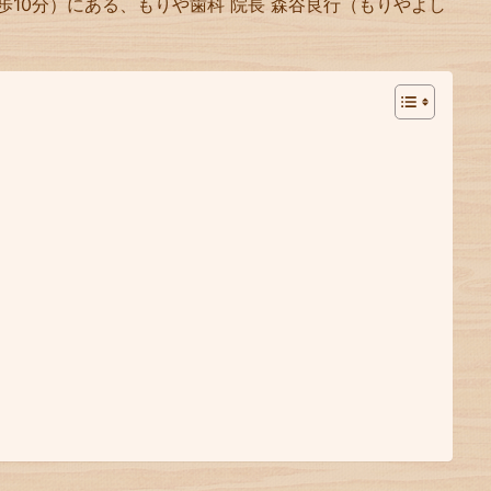
歩10分）にある、もりや歯科 院長 森谷良行（もりやよし