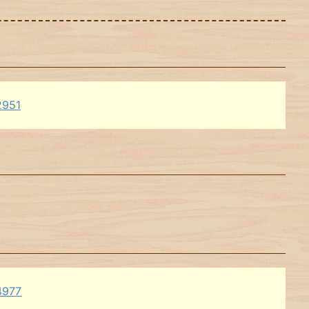
2951
4977