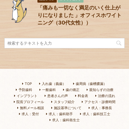
「痛みも一切なく満足のいく仕上が
りになりました 」オフィスホワイト
ニング（30代女性））
TOP
入れ歯（義歯）
歯周病（歯槽膿漏）
予防歯科
一般歯科
歯の矯正
親知らずの治療
インプラント
患者さんの声
料金表
治療の流れ
院長プロフィール
スタッフ紹介
アクセス・診療時間
無料メール相談
施設基準について
求人：事務長
求人：受付
求人：歯科助手
求人：歯科技工士
求人：歯科衛生士