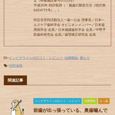
定（研修施設番号070255）
平成30年 特許取得（「義歯の製造方法（特許第
6454772号）」）
特定非営利活動法人一歯一心会 理事長／日本ヘ
ルスケア歯科学会 オピニオンメンバー／日本歯
周病学会 会員／日本補綴歯科学会 会員／中野予
防歯科研究会 会員／歯顎矯正研究会 会員
-
インビザラインの口コミ・レビュー
,
治療開始
,
重なり
-
10代女性
関連記事
インビザラインの口コミ・レビュー
治療開始
出っ歯
前歯が出っ張っている、奥歯噛んで