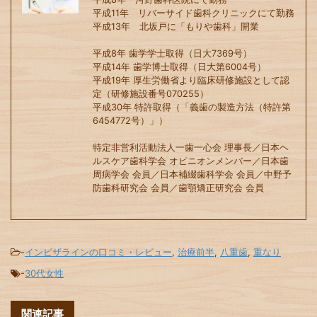
平成11年 リバーサイド歯科クリニックにて勤務
平成13年 北坂戸に「もりや歯科」開業
平成8年 歯学学士取得（日大7369号）
平成14年 歯学博士取得（日大第6004号）
平成19年 厚生労働省より臨床研修施設として認
定（研修施設番号070255）
平成30年 特許取得（「義歯の製造方法（特許第
6454772号）」）
特定非営利活動法人一歯一心会 理事長／日本ヘ
ルスケア歯科学会 オピニオンメンバー／日本歯
周病学会 会員／日本補綴歯科学会 会員／中野予
防歯科研究会 会員／歯顎矯正研究会 会員
-
インビザラインの口コミ・レビュー
,
治療前半
,
八重歯
,
重なり
-
30代女性
関連記事