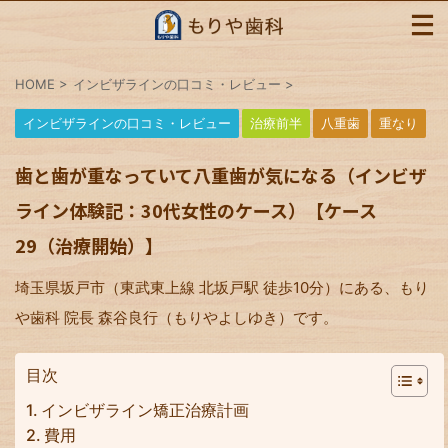
HOME
>
インビザラインの口コミ・レビュー
>
インビザラインの口コミ・レビュー
治療前半
八重歯
重なり
歯と歯が重なっていて八重歯が気になる（インビザ
ライン体験記：30代女性のケース）【ケース
29（治療開始）】
埼玉県坂戸市（東武東上線 北坂戸駅 徒歩10分）にある、もり
や歯科 院長 森谷良行（もりやよしゆき）です。
目次
インビザライン矯正治療計画
費用