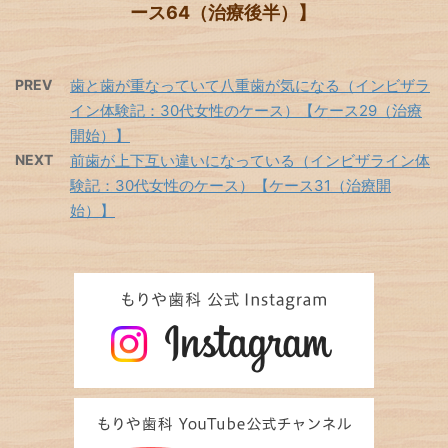
ース64（治療後半）】
PREV
歯と歯が重なっていて八重歯が気になる（インビザラ
イン体験記：30代女性のケース）【ケース29（治療
開始）】
NEXT
前歯が上下互い違いになっている（インビザライン体
験記：30代女性のケース）【ケース31（治療開
始）】