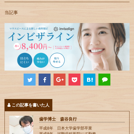
当記事
この記事を書いた人
歯学博士 森谷良行
平成8年 日本大学歯学部卒業
平成8年 河野歯科医院にて勤務