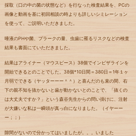
採取（口の中の菌の状態など）を行なった検査結果を、PCの
画像と動画を基に初回相談の時よりも詳しいシミレーション
を使って、ご説明いただきました。
唾液のPHや菌、プラークの量、虫歯に罹るリスクなどの検査
結果も書面にていただきました。
結果はアライナー（マウスピース）38個でインビザラインを
開始できるとのことでした。38個*10日間＝380日＝1年１ヶ
月弱でできる（ヤッターーー＾＾）と喜んだのも束の間、右
下の親不知を抜かないと歯が動かないとのことで、「抜くの
は大丈夫ですか？」という森谷先生からの問い掛けに、注射
が大嫌いな私は一瞬頭が真っ白になりました。（イヤーー
ー；；）
隙間がないので分かってはいましたが。。。いました