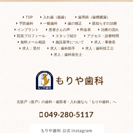
TOP
入れ歯（義歯）
歯周病（歯槽膿漏）
予防歯科
一般歯科
歯の矯正
親知らずの治療
インプラント
患者さんの声
料金表
治療の流れ
院長プロフィール
スタッフ紹介
アクセス・診療時間
無料メール相談
施設基準について
求人：事務長
求人：受付
求人：歯科助手
求人：歯科技工士
求人：歯科衛生士
北坂戸（坂戸）の歯科・歯医者・入れ歯なら「もりや歯科」へ
049-280-5117