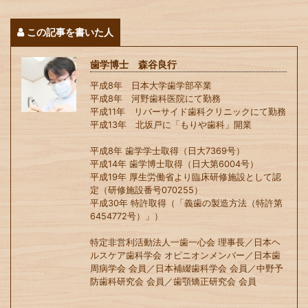
この記事を書いた人
歯学博士 森谷良行
平成8年 日本大学歯学部卒業
平成8年 河野歯科医院にて勤務
平成11年 リバーサイド歯科クリニックにて勤務
平成13年 北坂戸に「もりや歯科」開業
平成8年 歯学学士取得（日大7369号）
平成14年 歯学博士取得（日大第6004号）
平成19年 厚生労働省より臨床研修施設として認
定（研修施設番号070255）
平成30年 特許取得（「義歯の製造方法（特許第
6454772号）」）
特定非営利活動法人一歯一心会 理事長／日本ヘ
ルスケア歯科学会 オピニオンメンバー／日本歯
周病学会 会員／日本補綴歯科学会 会員／中野予
防歯科研究会 会員／歯顎矯正研究会 会員