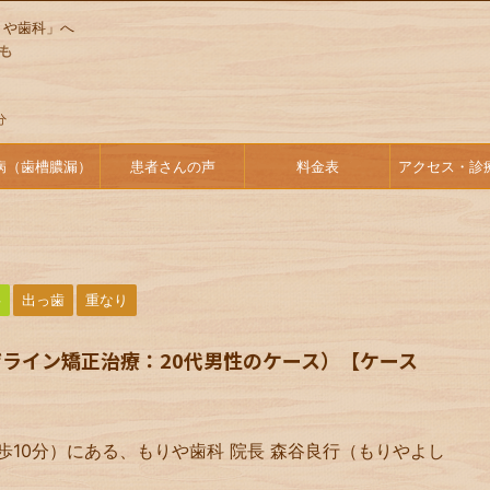
りや歯科」へ
病（歯槽膿漏）
患者さんの声
料金表
アクセス・診
半
出っ歯
重なり
ライン矯正治療：20代男性のケース）【ケース
歩10分）にある、もりや歯科 院長 森谷良行（もりやよし