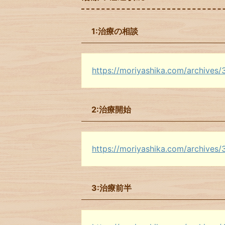
1:治療の相談
https://moriyashika.com/archives/
2:治療開始
https://moriyashika.com/archives/
3:治療前半