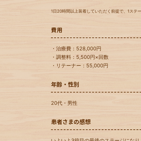
1日20時間以上装着していただく前提で、1ステー
費用
・治療費：528,000円
・調整料：5,500円×回数
・リテーナー：55,000円
年齢・性別
20代・男性
患者さまの感想
いよいよ3箱目の最後のステージになり