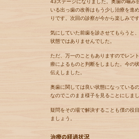
43ステージになりました。奥歯の噛み
いる出っ歯の改善はもう少し治療を進
りです。次回の診察が今から楽しみで
気にしていた前歯を診させてもらうと
状態ではありませんでした。
ただ、万一のこともありますのでレン
療によるものと判断をしました。今の
伝えしました。
奥歯に関しては良い状態になっている
なのでこのまま様子を見ることにしま
疑問をその場で解決することも僕の役目
ましょう。
治療の経過状況