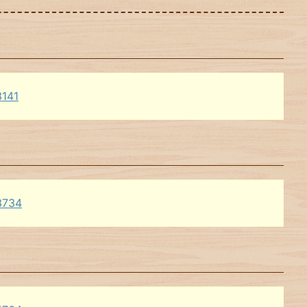
3141
3734